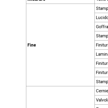
Stamp
Lucido
Goffra
Stamp
Fine
Finitu
Lamina
Finitu
Finitu
Stampa
Cerni
Valvol