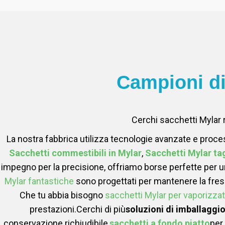
Campioni d
Cerchi sacchetti Mylar 
La nostra fabbrica utilizza tecnologie avanzate e process
Sacchetti commestibili in Mylar
,
Sacchetti Mylar tag
impegno per la precisione, offriamo borse perfette per una
Mylar fantastiche
sono progettati per mantenere la fres
Che tu abbia bisogno
sacchetti Mylar per vaporizzat
prestazioni.Cerchi di più
soluzioni di imballaggio 
conservazione richiudibile,
sacchetti a fondo piatto
per