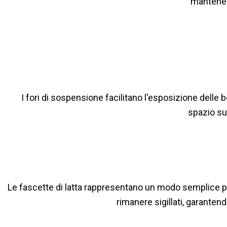
mantenen
I fori di sospensione facilitano l'esposizione delle b
spazio sug
Le fascette di latta rappresentano un modo semplice pe
rimanere sigillati, garante