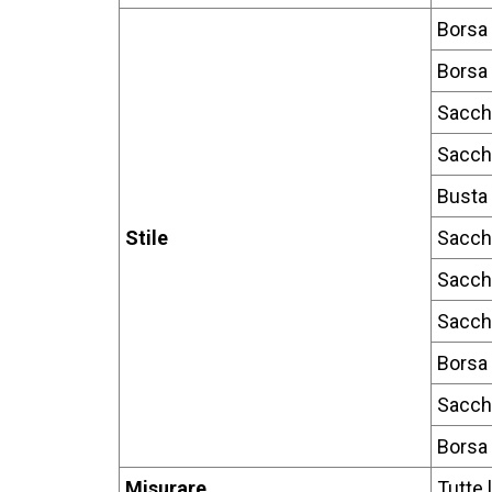
Borsa
Borsa 
Sacche
Sacche
Busta 
Stile
Sacch
Sacch
Sacche
Borsa 
Sacch
Borsa 
Misurare
Tutte 