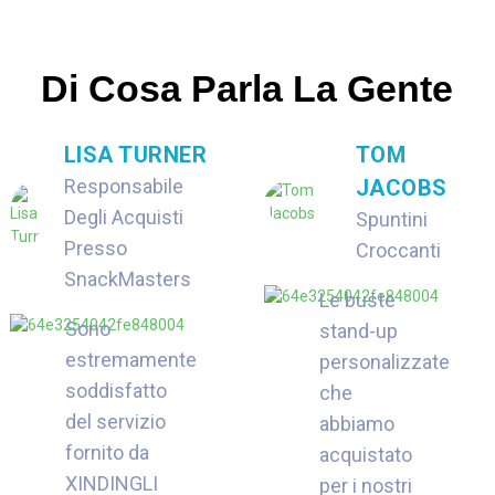
Di Cosa Parla La Gente
LISA TURNER
TOM
Responsabile
JACOBS
Degli Acquisti
Spuntini
Presso
Croccanti
SnackMasters
Le buste
Sono
stand-up
estremamente
personalizzate
soddisfatto
che
del servizio
abbiamo
fornito da
acquistato
XINDINGLI
per i nostri