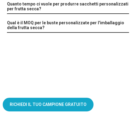
Quanto tempo ci vuole per produrre sacchetti personalizzati
per frutta secca?
Qual è il MOQ per le buste personalizzate per l'imballaggio
della frutta secca?
La soluzione perfetta per il confezionamento della frutta secca ti
aspetta!
RICHIEDI IL TUO CAMPIONE GRATUITO