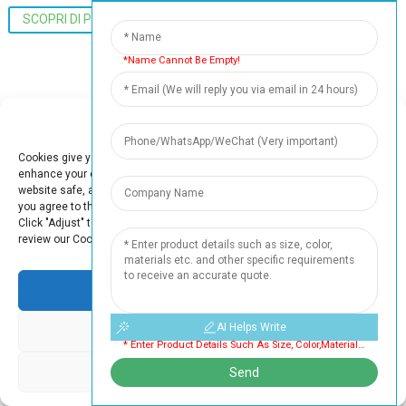
SCOPRI DI PIÙ
*Name Cannot Be Empty!
Puoi Contattarci Qui!
Manage Cookie Consent
Se sei interessato al packaging dei nostri prodotti, contattaci e creeremo
insieme un packaging ancora più perfetto!
Cookies give you a personalized experience. Cookie files help us to
enhance your experience using our website, simplify navigation, keep our
website safe, and assist in our marketing efforts. By clicking "Accept",
RICHIEDI ORA
you agree to the storing of cookies on your device for these purposes.
Click "Adjust" to adjust your cookie preferences. For more information,
review our Cookies Policy.
Accept
AI Helps Write
Deny
* Enter Product Details Such As Size, Color,materials Etc. And Other Specific Requirements To Receive An Accurate Quote. Cannot Be Empty
Considerazioni Chiave Sul
Adjust
Send
Confezionamento Della Frutta Secca