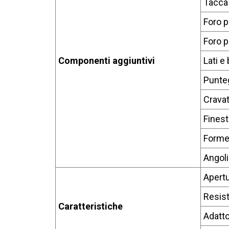
Tacca 
Foro p
Foro p
Componenti aggiuntivi
Lati e
Punteg
Cravat
Finest
Forme
Angoli
Apertu
Resist
Caratteristiche
Adatto