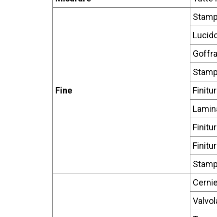
Stamp
Lucido
Goffra
Stamp
Fine
Finitu
Lamina
Finitu
Finitu
Stampa
Cerni
Valvol