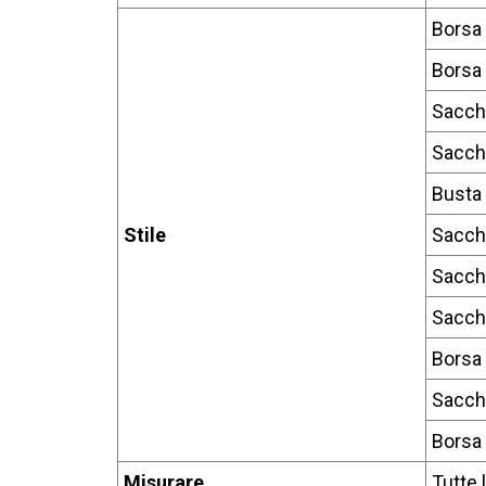
Borsa
Borsa 
Sacche
Sacche
Busta 
Stile
Sacch
Sacch
Sacche
Borsa 
Sacch
Borsa 
Misurare
Tutte 