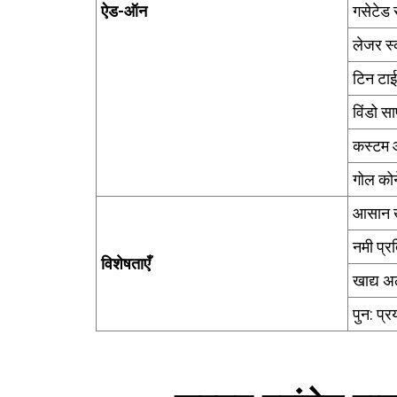
ऐड-ऑन
गसेटेड
लेजर स्
टिन टाई
विंडो सा
कस्टम
गोल कोने
आसान 
नमी प्र
विशेषताएँ
खाद्य अ
पुन: प्र