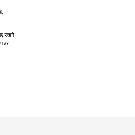
ड,
ाए रखने
 पंचर