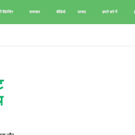
 पैकेजिंग
समाचार
वीडियो
उत्पाद
हमारे बारे में
ह
ट
थ