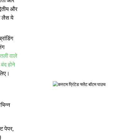
िरता और
्वितीय और
 लैस ये
रांडिंग
ंग
तली वाले
बंद होने
 लिए।
भिन्न
ट पेपर,
)