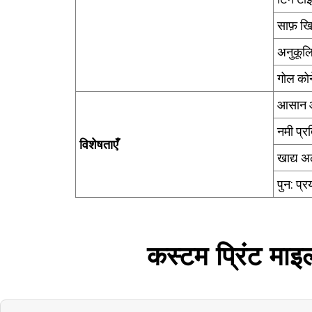
साफ़ ख
अनुकूल
गोल कोने
आसान 
नमी प्र
विशेषताएँ
खाद्य अ
पुन: प्र
कस्टम प्रिंट माइ