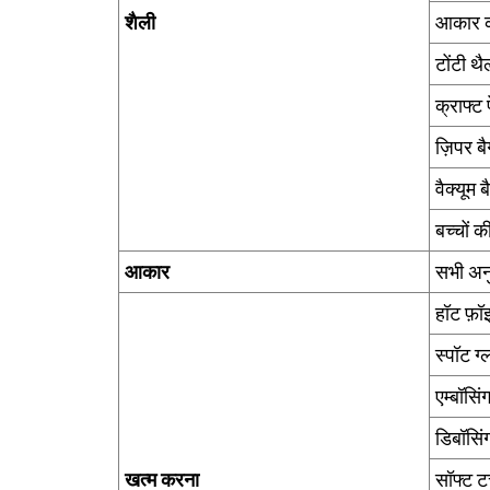
शैली
आकार क
टोंटी थै
क्राफ्ट
ज़िपर बै
वैक्यूम ब
बच्चों क
आकार
सभी अन
हॉट फ़ॉइ
स्पॉट ग्
एम्बॉसिं
डिबॉसिं
खत्म करना
सॉफ्ट 