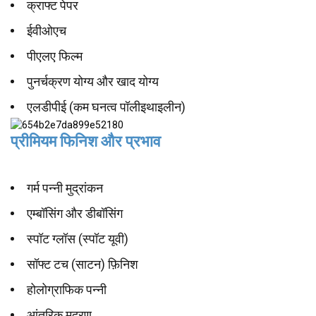
क्राफ्ट पेपर
ईवीओएच
पीएलए फिल्म
पुनर्चक्रण योग्य और खाद योग्य
एलडीपीई (कम घनत्व पॉलीइथाइलीन)
प्रीमियम फिनिश और प्रभाव
गर्म पन्नी मुद्रांकन
एम्बॉसिंग और डीबॉसिंग
स्पॉट ग्लॉस (स्पॉट यूवी)
सॉफ्ट टच (साटन) फ़िनिश
होलोग्राफिक पन्नी
आंतरिक मुद्रण