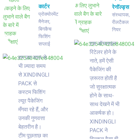
कार्टर
रेनॉल्ड्स
प्रोक्योरमेंट
संस्थापक,
मैनेजर,
रीलटैकल
बिगकैच
गियर
फिशिंग
एक ऑनलाइन
सप्लाई
रिटेलर होने के
हम एक साल से
नाते, हमें ऐसी
भी ज़्यादा समय
पैकेजिंग की
से XINDINGLI
ज़रूरत होती है
PACK से
जो सुरक्षात्मक
कस्टम फिशिंग
होने के साथ-
ल्यूर पैकेजिंग
साथ देखने में भी
मँगवा रहे हैं, और
आकर्षक हो।
उनकी गुणवत्ता
XINDINGLI
बेहतरीन है।
PACK ने
टीम पूछताछ का
बिल्कुल वैसा ही