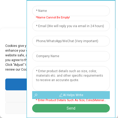
50
+
*Name Cannot Be Empty!
पेशेवरों
Manage Cookie Consent
Cookies give you a personalized experience. Cookie files help us to
enhance your experience using our website, simplify navigation, keep our
website safe, and assist in our marketing efforts. By clicking "Accept",
5000
+
you agree to the storing of cookies on your device for these purposes.
Click "Adjust" to adjust your cookie preferences. For more information,
संतुष्ट उपभोक्ता
review our Cookies Policy.
Accept
AI Helps Write
Deny
हमारा प्रमाणपत्र (एफडीए, बीआरसी, आईएसओ)
* Enter Product Details Such As Size, Color,materials Etc. And Other Specific Requirements To Receive An Accurate Quote. Cannot Be Empty
Adjust
Send