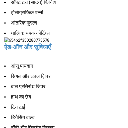
सॉफ्ट टच (साटन) फ़िनिश
होलोग्राफिक पन्नी
आंतरिक मुद्रण
धात्विक चमक कोटिंग्स
ऐड-ऑन और सुविधाएँ
आंसू पायदान
सिंगल और डबल ज़िपर
बाल प्रतिरोध जिपर
हाथ का छेद
टिन टाई
डिगैसिंग वाल्व
टोंटी और फिटमेंट विकल्प