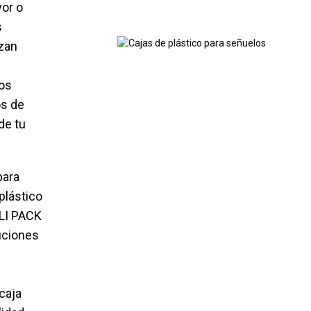
yor o
s
izan
os
os de
de tu
para
plástico
GLI PACK
uciones
caja