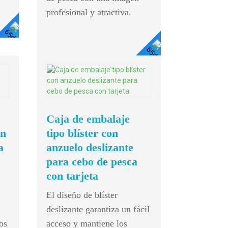
profesional y atractiva.
Ver
Ver
Detalles
Detalles
Mini P
8 Termina
Caja de embalaje
ST485 Rec
on
tipo blíster con
1/1
a
anzuelo deslizante
Controlado
para cebo de pesca
Funciones
con tarjeta
El diseño de blíster
deslizante garantiza un fácil
os
acceso y mantiene los