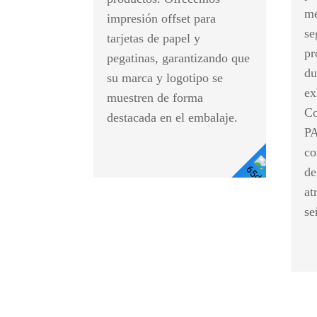
me
impresión offset para
se
tarjetas de papel y
pr
pegatinas, garantizando que
du
su marca y logotipo se
ex
muestren de forma
Co
destacada en el embalaje.
PA
co
de
Ver
at
se
Detalle