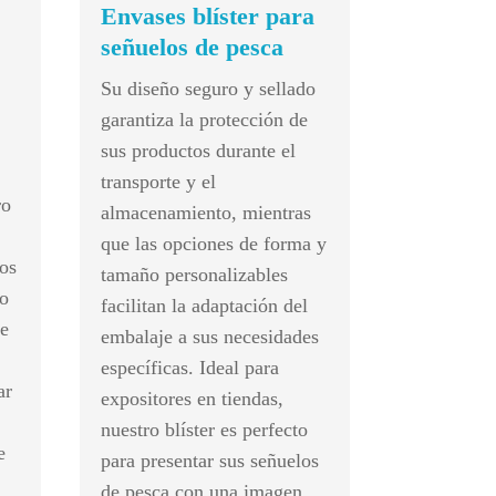
Envases blíster para
8 Termina
señuelos de pesca
ST485 Rec
Su diseño seguro y sellado
1/1
garantiza la protección de
Controlado
sus productos durante el
Funciones
transporte y el
ro
almacenamiento, mientras
que las opciones de forma y
os
tamaño personalizables
o
facilitan la adaptación del
te
embalaje a sus necesidades
específicas. Ideal para
ar
expositores en tiendas,
nuestro blíster es perfecto
e
para presentar sus señuelos
de pesca con una imagen