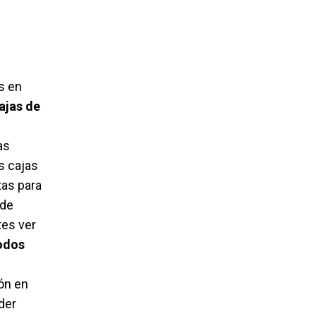
s en
ajas de
as
s cajas
tas para
 de
tes ver
odos
ón en
der