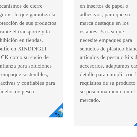
canismos de cierre
en insertos de papel o
guros, lo que garantiza la
adhesivos, para que su
otección de sus productos
marca destaque en los
rante el transporte y la
estantes. Ya sea que
hibición en tiendas.
necesite empaques para
nfíe en XINDINGLI
señuelos de plástico blan
CK como su socio de
artículos de pesca o kits 
nfianza para soluciones
accesorios, adaptamos ca
 empaque sostenibles,
detalle para cumplir con 
ractivas y confiables para
requisitos de su producto
ñuelos de pesca.
su posicionamiento en el
s
mercado.
Ver Detalles