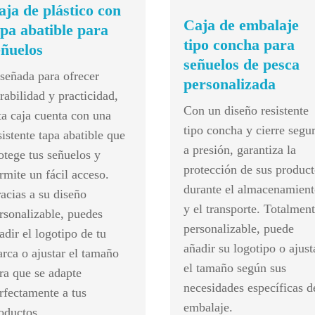
aja de plástico con
Caja de embalaje
apa abatible para
tipo concha para
eñuelos
señuelos de pesca
señada para ofrecer
personalizada
rabilidad y practicidad,
Con un diseño resistente
ta caja cuenta con una
tipo concha y cierre segu
sistente tapa abatible que
a presión, garantiza la
otege tus señuelos y
protección de sus product
rmite un fácil acceso.
durante el almacenamient
acias a su diseño
y el transporte. Totalmen
rsonalizable, puedes
personalizable, puede
adir el logotipo de tu
añadir su logotipo o ajust
rca o ajustar el tamaño
el tamaño según sus
ra que se adapte
necesidades específicas d
rfectamente a tus
embalaje.
oductos.