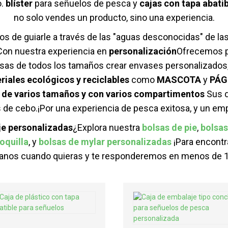
o.
blíster
para señuelos de pesca y
cajas con tapa abati
no solo vendes un producto, sino una experiencia.
 de guiarle a través de las "aguas desconocidas" de la
 Con nuestra experiencia en
personalización
Ofrecemos p
esas de todos los tamaños crear envases personalizados,
riales ecológicos y reciclables
como
MASCOTA
y
PÁG
s
de varios tamaños y con varios compartimentos
Sus d
s de cebo.
¡Por una experiencia de pesca exitosa, y un e
je personalizadas
¿Explora nuestra
bolsas de pie
,
bolsas
oquilla
, y
bolsas de mylar personalizadas
¡Para encontra
anos cuando quieras y te responderemos en menos de 1