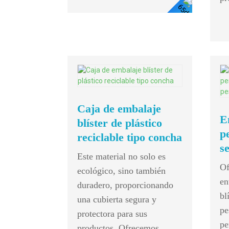
Ver
Detalle
Caja de embalaje
E
blíster de plástico
p
reciclable tipo concha
s
Este material no solo es
Of
ecológico, sino también
en
duradero, proporcionando
bl
una cubierta segura y
pe
protectora para sus
pe
productos. Ofrecemos