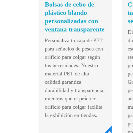
Bolsas de cebo de
C
plástico blando
t
personalizadas con
s
ventana transparente
Di
Personaliza tu caja de PET
du
para señuelos de pesca con
es
orificio para colgar según
re
tus necesidades. Nuestro
pr
material PET de alta
pe
calidad garantiza
Gr
durabilidad y transparencia,
pe
mientras que el práctico
añ
orificio para colgar facilita
ma
la exhibición en tiendas.
pa
pe
pr