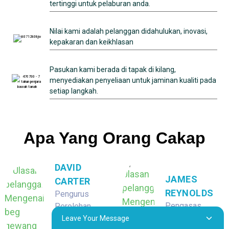
tertinggi untuk pelaburan anda.
Nilai kami adalah pelanggan didahulukan, inovasi,
kepakaran dan keikhlasan
Pasukan kami berada di tapak di kilang,
menyediakan penyeliaan untuk jaminan kualiti pada
setiap langkah.
Apa Yang Orang Cakap
DAVID
JAMES
CARTER
REYNOLDS
Pengurus
Pengasas,
Perolehan,
ReelTackle
Bekalan
Leave Your Message