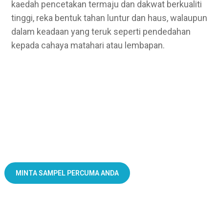
kaedah pencetakan termaju dan dakwat berkualiti
tinggi, reka bentuk tahan luntur dan haus, walaupun
dalam keadaan yang teruk seperti pendedahan
kepada cahaya matahari atau lembapan.
Kotak Gewang Plastik
— Saiz Tersuai, Reka Bentuk dan Percetakan
MINTA SAMPEL PERCUMA ANDA