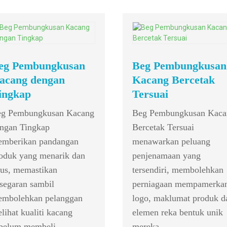
eg Pembungkusan
Beg Pembungkusan
acang dengan
Kacang Bercetak
ingkap
Tersuai
g Pembungkusan Kacang
Beg Pembungkusan Kaca
ngan Tingkap
Bercetak Tersuai
mberikan pandangan
menawarkan peluang
oduk yang menarik dan
penjenamaan yang
lus, memastikan
tersendiri, membolehkan
segaran sambil
perniagaan mempamerka
mbolehkan pelanggan
logo, maklumat produk d
lihat kualiti kacang
elemen reka bentuk unik
belum membeli.
mereka.