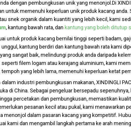
anda dengan pembungkusan unik yang menonjol.
Di XIND
kan untuk memenuhi keperluan unik produk kacang anda
au snek organik dalam kuantiti yang lebih kecil, kami s
um
, kantung bawah rata, dan
kantung yang boleh ditutup 
 untuk produk kacang bernilai tinggi seperti badam, gaju
i unggul, kantung berdiri dan kantung bawah rata kami di
yang sangat baik, melindungi produk anda daripada kele
an seperti filem logam atau kerajang aluminium, kami mem
tempoh yang lebih lama, memenuhi keperluan ketat pemb
n dalam industri pembungkusan makanan, XINDINGLI PAC
ka di China. Sebagai pengeluar bersepadu sepenuhnya
ingga percetakan dan pembungkusan, memastikan kualit
emerlukan pesanan kecil atau pukal, kami menawarkan p
menonjol dalam pasaran kacang yang kompetitif. Hubung
ai kami dan mengambil langkah pertama ke arah mening