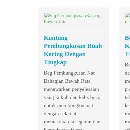
Kantung
B
Pembungkusan Buah
K
Kering Dengan
T
Tingkap
Be
Beg Pembungkusan Nat
de
Bahagian Bawah Rata
me
menawarkan penyelesaian
pr
yang kukuh dan kalis bocor
te
untuk membungkus nat
ke
dengan selamat,
me
memastikan kesegaran dan
me
kemudahan dalam
se