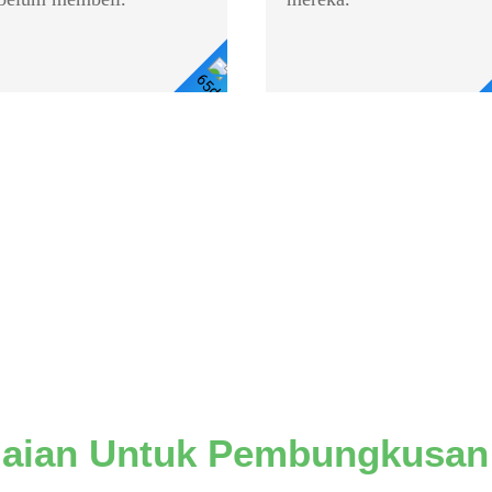
Lihat
Butiran
uaian Untuk Pembungkusa