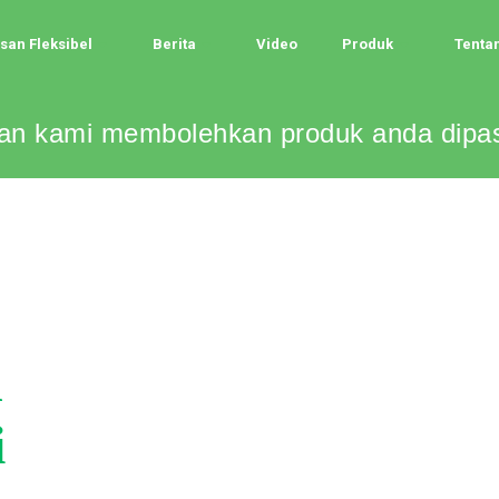
an Fleksibel
Berita
Video
Produk
Tenta
n kami membolehkan produk anda dipasa
n
i