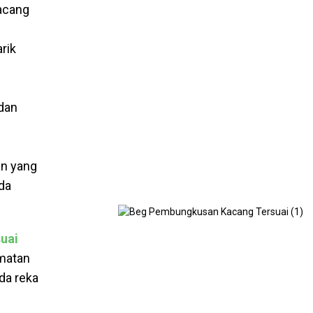
acang
rik
dan
n yang
da
uai
matan
da reka