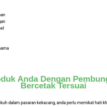
han
gan
pel
enama
roduk Anda Dengan Pembun
Bercetak Tersuai
h dalam pasaran kekacang, anda perlu memikat hati kha