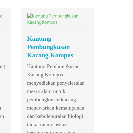
Mini P
Kantung
8 Penamat
Pembungkusan
ST485 Pen
Kacang Kompos
Pemacu/Pe
ng
Kantung Pembungkusan
Kacang Kompos
menyediakan penyelesaian
mesra alam untuk
pembungkusan kacang,
n
menawarkan kemampanan
an
dan kebolehuraian biologi
tanpa menjejaskan
kesegaran produk atau