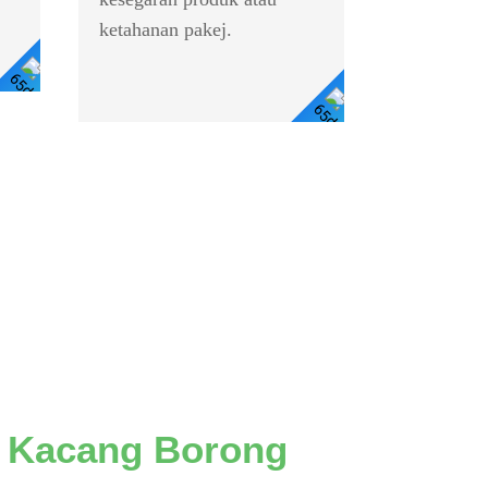
ketahanan pakej.
Lihat
Lihat
Butiran
Butiran
n Kacang Borong