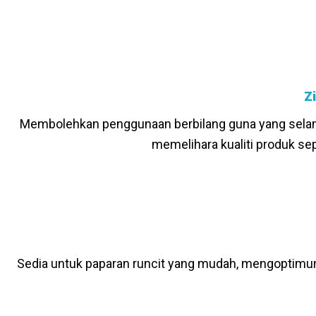
Z
Membolehkan penggunaan berbilang guna yang selam
memelihara kualiti produk s
Sedia untuk paparan runcit yang mudah, mengoptimu