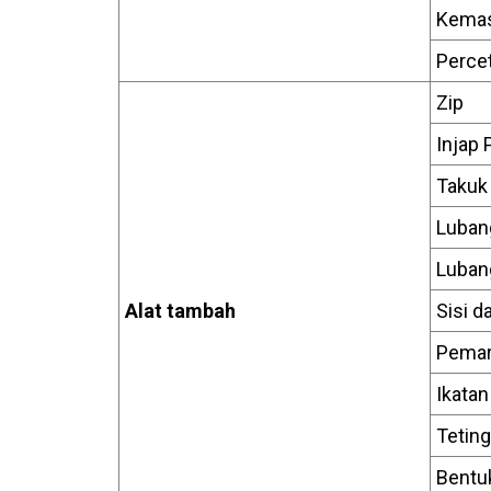
Kemas
Perce
Zip
Injap
Takuk
Luban
Luban
Alat tambah
Sisi 
Pemar
Ikatan
Teting
Bentu