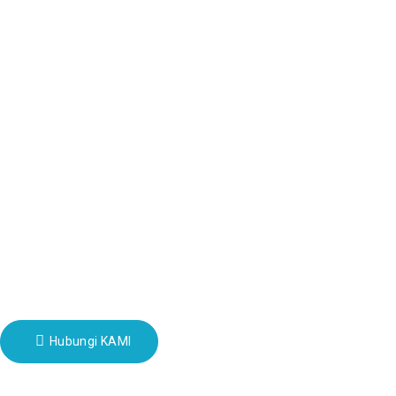
Produk
Lawatan Kilang
Tentang Kami
Maklumat Perhubungan
Blok B-29, Taman Inovasi Orang Ramai VanYang, No. 1 Jalan Shu
fannie@hzdlpack.com
+86 13410678885
Surat Berita
Masukkan emel anda dan kami akan menghantar maklumat terkini tent
Hubungi KAMI