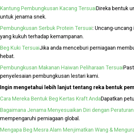
Kantung Pembungkusan Kacang Tersuai
Direka bentuk 
untuk jenama snek.
Pembungkusan Serbuk Protein Tersuai
: Uncang-uncang 
yang kukuh terhadap kemampanan.
Beg Kuki Tersuai
Jika anda menceburi perniagaan membu
hebat.
Pembungkusan Makanan Haiwan Peliharaan Tersuai
Past
penyelesaian pembungkusan lestari kami.
Ingin mengetahui lebih lanjut tentang reka bentuk pe
Cara Mereka Bentuk Beg Kertas Kraft Anda
Dapatkan petu
Bagaimana Jenama Menyesuaikan Diri dengan Peraturan
mempengaruhi perniagaan global.
Mengapa Beg Mesra Alam Menjimatkan Wang & Mengura