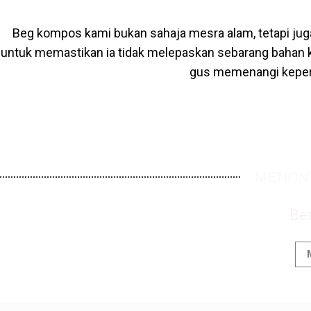
Beg kompos kami bukan sahaja mesra alam, tetapi juga
untuk memastikan ia tidak melepaskan sebarang bahan k
gus memenangi keperc
MENONT
Ber