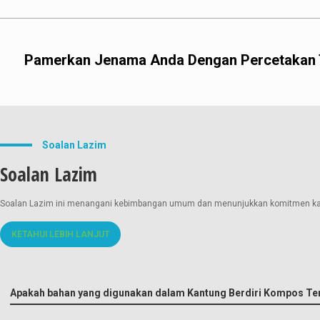
Pamerkan Jenama Anda Dengan Percetakan 
Percetakan Flexo:
Soalan Lazim
Soalan Lazim
Percetakan Gravure:
Soalan Lazim ini menangani kebimbangan umum dan menunjukkan komitmen kami 
KETAHUI LEBIH LANJUT
Apakah bahan yang digunakan dalam Kantung Berdiri Kompos Te
Percetakan Digital: