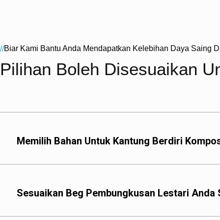
Biar Kami Bantu Anda Mendapatkan Kelebihan Daya Saing D
//
Pilihan Boleh Disesuaikan U
Memilih Bahan Untuk Kantung Berdiri Kompo
Kami menawarkan pelb
(asid polilaktik), PT (
PBAT dan PLA bersalu
Sesuaikan Beg Pembungkusan Lestari Anda
Bahan-bahan ini bukan
memberikan ketahanan