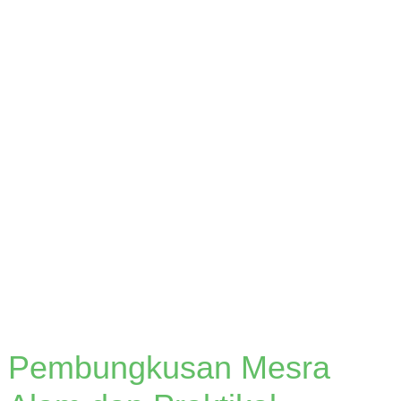
SGS dan sijil pengiktirafan antarabangsa yang lain,
kawalan ketat terhadap kualiti produk, kawalan
ketat terhadap proses pengeluaran dengan
mematuhi sepenuhnya piawaian sistem pengurusan
kualiti antarabangsa.
Pembungkusan Mesra