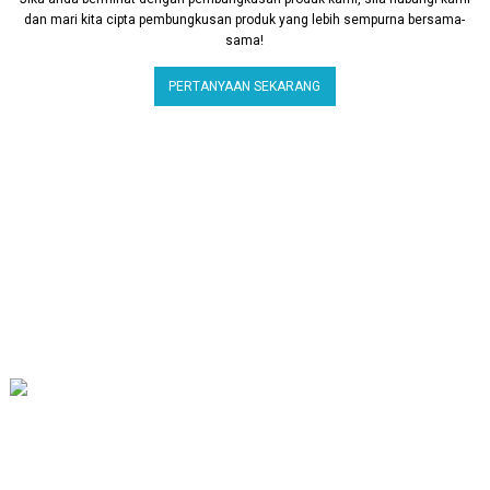
dan mari kita cipta pembungkusan produk yang lebih sempurna bersama-
sama!
PERTANYAAN SEKARANG
Lorem ipsum dolor sit amet, consectetur adipisicing elit, sed do