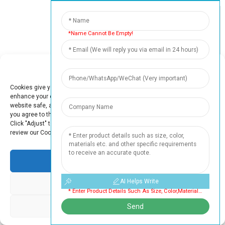
*Name Cannot Be Empty!
100
+
Manage Cookie Consent
Teknologi Teras
Cookies give you a personalized experience. Cookie files help us to
enhance your experience using our website, simplify navigation, keep our
website safe, and assist in our marketing efforts. By clicking "Accept",
you agree to the storing of cookies on your device for these purposes.
Click "Adjust" to adjust your cookie preferences. For more information,
review our Cookies Policy.
50
+
Profesional
Accept
AI Helps Write
Deny
* Enter Product Details Such As Size, Color,materials Etc. And Other Specific Requirements To Receive An Accurate Quote. Cannot Be Empty
Adjust
Send