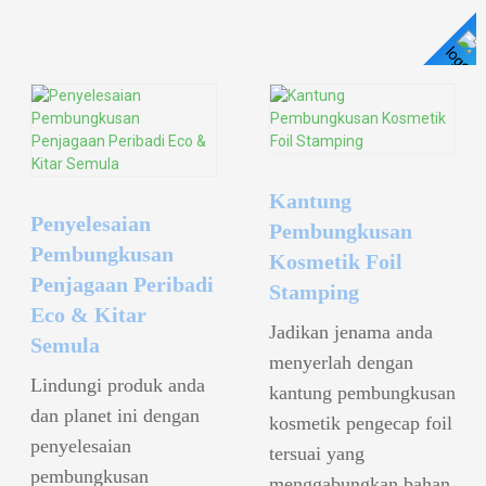
Butiran
Lihat Butiran
Kantung
Penyelesaian
Pembungkusan
Pembungkusan
Kosmetik Foil
Penjagaan Peribadi
Stamping
Eco & Kitar
Jadikan jenama anda
Semula
menyerlah dengan
Lindungi produk anda
kantung pembungkusan
dan planet ini dengan
kosmetik pengecap foil
penyelesaian
tersuai yang
pembungkusan
menggabungkan bahan