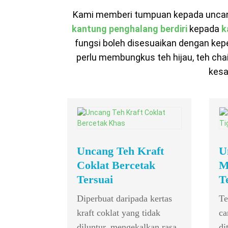
Kami memberi tumpuan kepada uncang t
kantung penghalang berdiri
kepada
k
fungsi boleh disesuaikan dengan ke
perlu membungkus teh hijau, teh cha
kesa
Uncang Teh Kraft
U
Coklat Bercetak
M
Tersuai
T
Diperbuat daripada kertas
Te
kraft coklat yang tidak
ca
diluntur, mengekalkan rasa
di