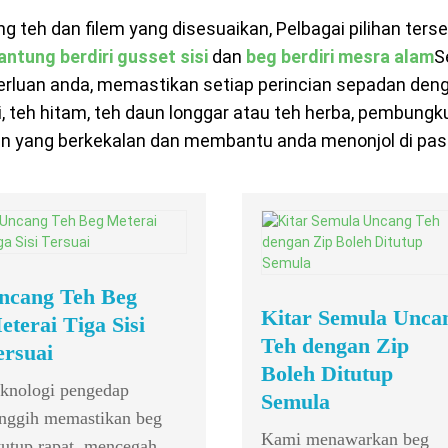
eh dan filem yang disesuaikan, Pelbagai pilihan terse
antung berdiri gusset sisi
dan
beg berdiri mesra alam
S
perluan anda, memastikan setiap perincian sepadan den
i, teh hitam, teh daun longgar atau teh herba, pembungk
n yang berkekalan dan membantu anda menonjol di pas
ncang Teh Beg
Kitar Semula Unca
eterai Tiga Sisi
Teh dengan Zip
ersuai
Boleh Ditutup
knologi pengedap
Semula
nggih memastikan beg
Kami menawarkan beg
tutup rapat, mencegah