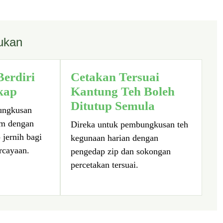
ukan
erdiri
Cetakan Tersuai
kap
Kantung Teh Boleh
Ditutup Semula
ungkusan
um dengan
Direka untuk pembungkusan teh
 jernih bagi
kegunaan harian dengan
rcayaan.
pengedap zip dan sokongan
percetakan tersuai.