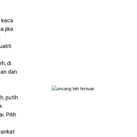
l kaca
a jika
s
aliti
h, di
pan dan
, putih
k
. Pilih
arikat