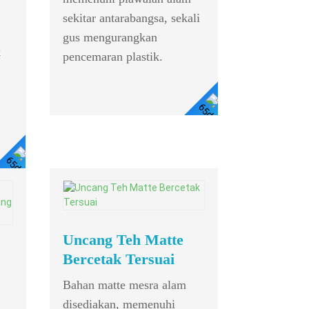
sekitar antarabangsa, sekali
gus mengurangkan
k
pencemaran plastik.
Lihat
Butiran
Lihat
Butiran
Mini P
Uncang Teh Matte
8 Penamat
Bercetak Tersuai
ST485 Pen
Bahan matte mesra alam
Pemacu/Pe
disediakan, memenuhi