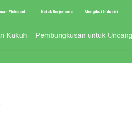
an Fleksibel
Kotak Berjenama
Mengikut Industri
n Kukuh – Pembungkusan untuk Uncang
n