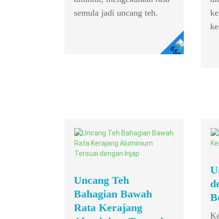
semula jadi uncang teh.
ke
ke
Lihat
Butiran
U
Uncang Teh
d
Bahagian Bawah
B
Rata Kerajang
Ke