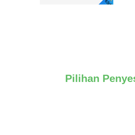
Lihat
Butiran
Pilihan Peny