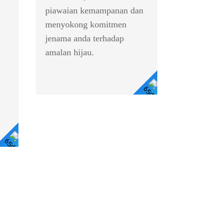
piawaian kemampanan dan
menyokong komitmen
jenama anda terhadap
amalan hijau.
Lihat
Butiran
Lihat
Butiran