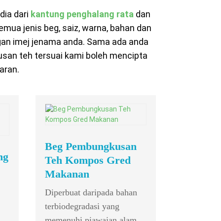
dia dari
kantung penghalang rata
dan
emua jenis beg, saiz, warna, bahan dan
gan imej jenama anda. Sama ada anda
usan teh tersuai kami boleh mencipta
aran.
Mini P
Beg Pembungkusan
8 Penamat
ng
Teh Kompos Gred
ST485 Pen
Makanan
Pemacu/Pe
Diperbuat daripada bahan
terbiodegradasi yang
memenuhi piawaian alam