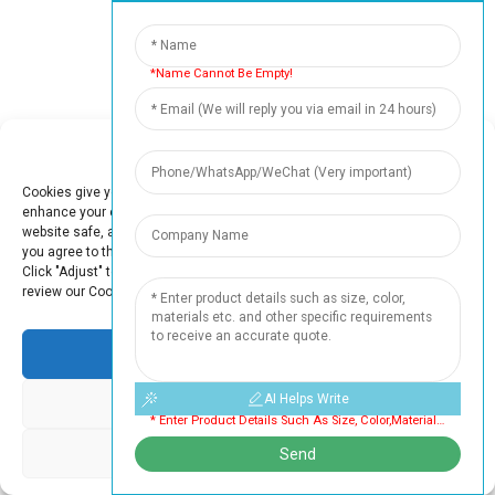
*Name Cannot Be Empty!
Kantung Makanan Bayi Boleh Diguna Semula Memberi Perbezaan!
Manage Cookie Consent
MINTA SAMPEL PERCUMA ANDA
Cookies give you a personalized experience. Cookie files help us to
enhance your experience using our website, simplify navigation, keep our
website safe, and assist in our marketing efforts. By clicking "Accept",
you agree to the storing of cookies on your device for these purposes.
Click "Adjust" to adjust your cookie preferences. For more information,
review our Cookies Policy.
Accept
Apa Yang Orang Cakap
AI Helps Write
Deny
* Enter Product Details Such As Size, Color,materials Etc. And Other Specific Requirements To Receive An Accurate Quote. Cannot Be Empty
MARK
MATIUS
Adjust
Send
Pengurus
Syarikat Kuki