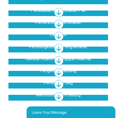
Pembuatan & Percetakan Plat
Pemeriksaan Percetakan
Laminasi
Pembungkusan & Penghantaran
Kawalan Kualiti & Pengujian Makmal
Pengedap Muncung
Pembuatan Beg
Memotong Filem Gulung
Leave Your Message