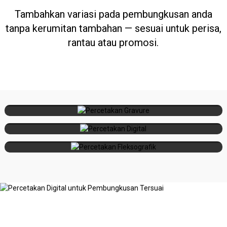
Tambahkan variasi pada pembungkusan anda
tanpa kerumitan tambahan — sesuai untuk perisa,
rantau atau promosi.
Percetakan
Pembungkusan mewah, jilid besar,
Gravure
ketepatan tinggi
Percetakan
Jangka masa pendek, pemperibadian,
Digital
pemulihan pantas
Percetakan
Isipadu sederhana hingga besar, bahan
Fleksografik
lestari, pengeringan cepat