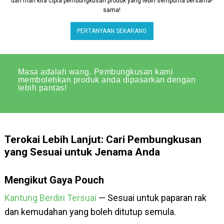
dan mari kita cipta pembungkusan produk yang lebih sempurna bersama-
sama!
PERTANYAAN SEKARANG
Masa adalah wang. Pembungkusan kami
membolehkan produk anda dipasarkan dengan
lebih pantas!
Terokai Lebih Lanjut: Cari Pembungkusan
yang Sesuai untuk Jenama Anda
Mengikut Gaya Pouch
Kantung Berdiri Tersuai
— Sesuai untuk paparan rak
dan kemudahan yang boleh ditutup semula.