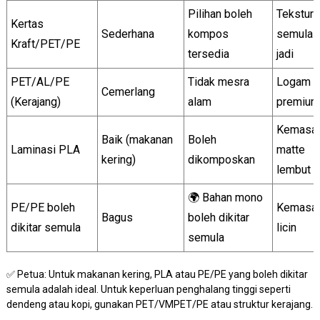
Pilihan boleh
Tekstur
Kertas
Sederhana
kompos
semula
Kraft/PET/PE
tersedia
jadi
PET/AL/PE
Tidak mesra
Logam
Cemerlang
(Kerajang)
alam
premium
Kemasa
Baik (makanan
Boleh
Laminasi PLA
matte
kering)
dikomposkan
lembut
🌍 Bahan mono
PE/PE boleh
Kemasa
Bagus
boleh dikitar
dikitar semula
licin
semula
✅ Petua: Untuk makanan kering, PLA atau PE/PE yang boleh dikitar
semula adalah ideal. Untuk keperluan penghalang tinggi seperti
dendeng atau kopi, gunakan PET/VMPET/PE atau struktur kerajang.