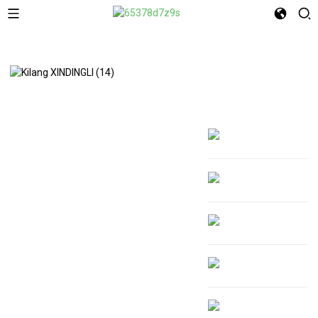
Tentang Kami
PERCETAKAN DIGITAL UNTUK
PEMBUNGKUSAN TERSUAI
Selamat datang ke XINDINGLI PACK
Bergelut dengan Masa Pendahuluan yang
Panjang atau MOQ yang Tinggi? Percetakan
Digital Menyelesaikannya.
Dalam pasaran yang bergerak pantas, anda tidak mempunyai masa
berminggu-minggu untuk menunggu — dan anda tidak sepatutnya