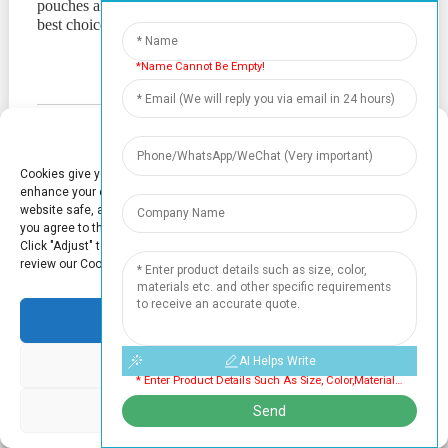
pouches and sachets for your brand, TOP PACK is your
best choice. Contact us today for an instant quote.
*Name Cannot Be Empty!
Manage Cookie Consent
Cookies give you a personalized experience. Cookie files help us to
enhance your experience using our website, simplify navigation, keep our
website safe, and assist in our marketing efforts. By clicking "Accept",
you agree to the storing of cookies on your device for these purposes.
Click "Adjust" to adjust your cookie preferences. For more information,
review our Cookies Policy.
MENSAJE:
Accept
AI Helps Write
Deny
* Enter Product Details Such As Size, Color,materials Etc. And Other Specific Requirements To Receive An Accurate Quote. Cannot Be Empty
AI Helps Write
Adjust
Send