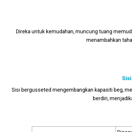
Direka untuk kemudahan, muncung tuang memudah
menambahkan tahap 
Sis
Sisi bergusseted mengembangkan kapasiti beg, mem
berdiri, menjad