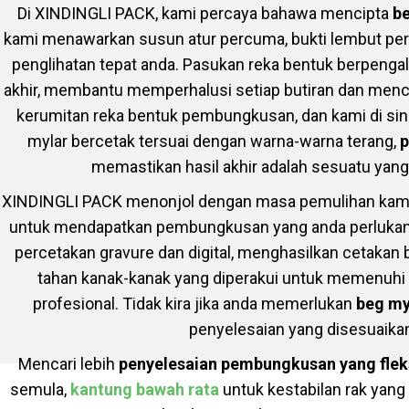
Di XINDINGLI PACK, kami percaya bahawa mencipta
be
kami menawarkan susun atur percuma, bukti lembut 
penglihatan tepat anda. Pasukan reka bentuk berpenga
akhir, membantu memperhalusi setiap butiran dan me
kerumitan reka bentuk pembungkusan, dan kami di si
mylar bercetak tersuai dengan warna-warna terang,
p
memastikan hasil akhir adalah sesuatu yan
XINDINGLI PACK menonjol dengan masa pemulihan kami
untuk mendapatkan pembungkusan yang anda perlukan ta
percetakan gravure dan digital, menghasilkan cetakan
tahan kanak-kanak yang diperakui untuk memenuhi
profesional. Tidak kira jika anda memerlukan
beg my
penyelesaian yang disesuaika
Mencari lebih
penyelesaian pembungkusan yang flek
semula,
kantung bawah rata
untuk kestabilan rak yang 