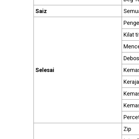
Saiz
Semua
Penge
Kilat t
Mence
Debos
Selesai
Kemas
Keraja
Kemas
Kemas
Perce
Zip