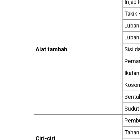
Injap
Takik
Luban
Luban
Alat tambah
Sisi 
Pemar
Ikata
Koson
Bentu
Sudut 
Pemb
Tahan
Ciri-ciri