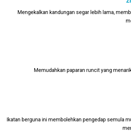
Z
Mengekalkan kandungan segar lebih lama, memb
me
Memudahkan paparan runcit yang menarik,
Ikatan berguna ini membolehkan pengedap semula m
mer