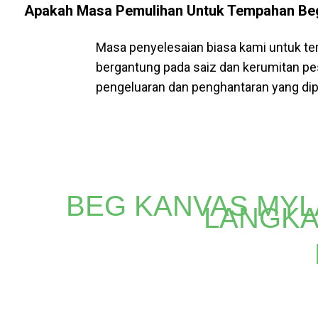
Apakah Masa Pemulihan Untuk Tempahan Beg
Masa penyelesaian biasa kami untuk tem
bergantung pada saiz dan kerumitan pe
pengeluaran dan penghantaran yang di
BEG KANVAS MYL
LANGKA
Bersedia untuk menjadikan jenama anda bersinar? Be
kemungkinan kreatif, reka sesuatu yang bercakap d