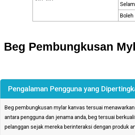
Selam
Boleh
Beg Pembungkusan Myla
Pengalaman Pengguna yang Dipertingk
Beg pembungkusan mylar kanvas tersuai menawarkan p
antara pengguna dan jenama anda, beg tersuai berkua
pelanggan sejak mereka berinteraksi dengan produk a