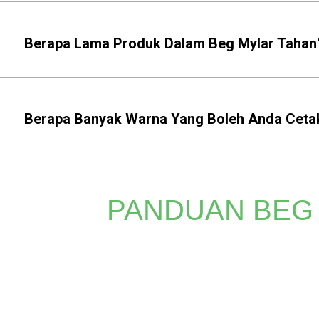
Berapa Lama Produk Dalam Beg Mylar Tahan
Berapa Banyak Warna Yang Boleh Anda Ceta
PANDUAN BEG
Sama ada anda memerlukan cetakan yang terang atau lo
ketahanan yang luar biasa yang tidak dapat ditandingi
meningka