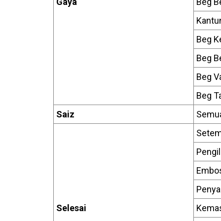
Gaya
Beg B
Kantu
Beg Ke
Beg B
Beg V
Beg T
Saiz
Semua
Setem
Pengil
Embos
Penya
Selesai
Kemas