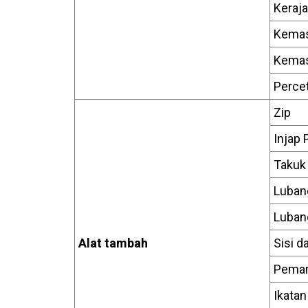
Keraja
Kemas
Kemas
Perce
Zip
Injap
Takuk
Luban
Luban
Alat tambah
Sisi 
Pemar
Ikatan