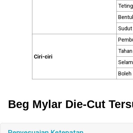
Teting
Bentu
Sudut 
Pemb
Tahan
Ciri-ciri
Selam
Boleh
Beg Mylar Die-Cut Ters
Penyesuaian Ketepatan