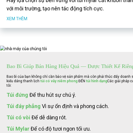
Hãy lựa chọn sự bền vững với túi mylar cắt khuôn thân
với môi trường, tạo nên tác động tích cực.
XEM THÊM
Bao Bì Giúp Bán Hàng Hiệu Quả — Được Thiết Kế Riên
Bao bì của bạn không chỉ cần bảo vệ sản phẩm mà còn phải thúc đẩy doanh số 
kiểu dáng thanh lịch
túi có vây niêm phong
ĐẾN
túi hình dạng
Các giải pháp c
tôi:
Túi đứng
Để thu hút sự chú ý.
Túi đáy phẳng
Vì sự ổn định và phong cách.
Túi có vòi
Để dễ dàng rót.
Túi Mylar
Để có độ tươi ngon tối ưu.