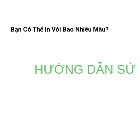
Bạn Có Thể In Với Bao Nhiêu Màu?
HƯỚNG DẪN SỬ 
Dù bạn cần bản in sống động hay logo chi tiết, các tùy c
pháp khác không thể sánh kịp. Hãy tin tưởng X