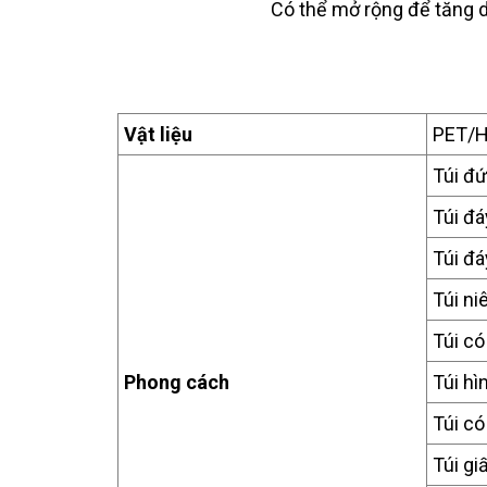
Có thể mở rộng để tăng d
Vật liệu
PET/
Túi đ
Túi đ
Túi đá
Túi n
Túi c
Phong cách
Túi hì
Túi có
Túi gi