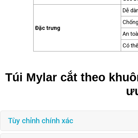
Dễ dà
Chốn
Đặc trưng
An to
Có thể
Túi Mylar cắt theo khuô
ư
Tùy chỉnh chính xác