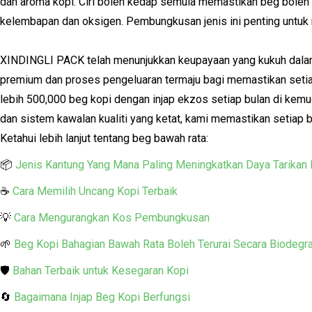
dan aroma kopi. Ciri boleh kedap semula memastikan beg boleh
kelembapan dan oksigen. Pembungkusan jenis ini penting untuk
XINDINGLI PACK telah menunjukkan keupayaan yang kukuh dala
premium dan proses pengeluaran termaju bagi memastikan seti
lebih 500,000 beg kopi dengan injap ekzos setiap bulan di ke
dan sistem kawalan kualiti yang ketat, kami memastikan setiap
Ketahui lebih lanjut tentang beg bawah rata:
📦
Jenis Kantung Yang Mana Paling Meningkatkan Daya Tarikan
☕
Cara Memilih Uncang Kopi Terbaik
💡
Cara Mengurangkan Kos Pembungkusan
🌱
Beg Kopi Bahagian Bawah Rata Boleh Terurai Secara Biodegr
🛡️
Bahan Terbaik untuk Kesegaran Kopi
🔄
Bagaimana Injap Beg Kopi Berfungsi