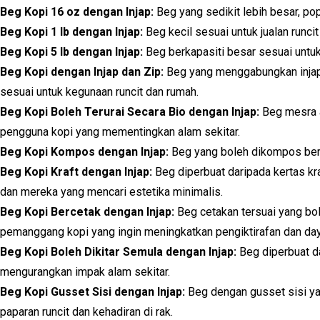
Beg Kopi 16 oz dengan Injap:
Beg yang sedikit lebih besar, popu
Beg Kopi 1 lb dengan Injap:
Beg kecil sesuai untuk jualan runcit 
Beg Kopi 5 lb dengan Injap:
Beg berkapasiti besar sesuai untuk
Beg Kopi dengan Injap dan Zip:
Beg yang menggabungkan injap
sesuai untuk kegunaan runcit dan rumah.
Beg Kopi Boleh Terurai Secara Bio dengan Injap:
Beg mesra a
pengguna kopi yang mementingkan alam sekitar.
Beg Kopi Kompos dengan Injap:
Beg yang boleh dikompos bers
Beg Kopi Kraft dengan Injap:
Beg diperbuat daripada kertas kr
dan mereka yang mencari estetika minimalis.
Beg Kopi Bercetak dengan Injap:
Beg cetakan tersuai yang bo
pemanggang kopi yang ingin meningkatkan pengiktirafan dan day
Beg Kopi Boleh Dikitar Semula dengan Injap:
Beg diperbuat da
mengurangkan impak alam sekitar.
Beg Kopi Gusset Sisi dengan Injap:
Beg dengan gusset sisi ya
paparan runcit dan kehadiran di rak.