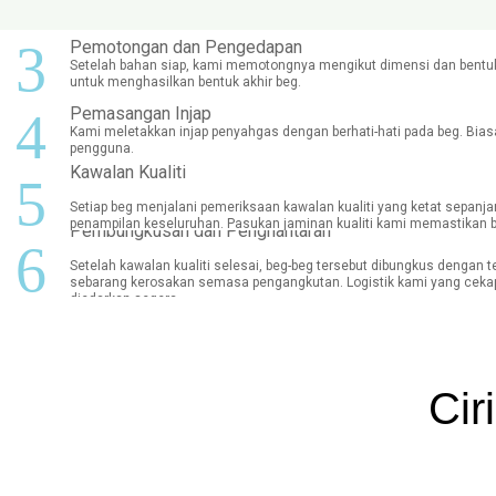
3
Pemotongan dan Pengedapan
Setelah bahan siap, kami memotongnya mengikut dimensi dan bentuk
untuk menghasilkan bentuk akhir beg.
4
Pemasangan Injap
Kami meletakkan injap penyahgas dengan berhati-hati pada beg. Bias
pengguna.
Kawalan Kualiti
5
Setiap beg menjalani pemeriksaan kawalan kualiti yang ketat sepanja
penampilan keseluruhan. Pasukan jaminan kualiti kami memastikan 
Pembungkusan dan Penghantaran
6
Setelah kawalan kualiti selesai, beg-beg tersebut dibungkus deng
sebarang kerosakan semasa pengangkutan. Logistik kami yang cekap
diedarkan segera.
Cir