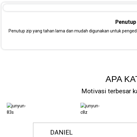
Penutup 
Penutup zip yang tahan lama dan mudah digunakan untuk penged
APA KA
Motivasi terbesar 
TAH DOHCHOR
ANDREW BROWN
MARIA GONZALEZ
DAVID KIM
FRANCISCO GARCIA
DANIEL