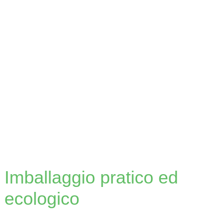
processo produttivo, nel pieno rispetto degli
standard internazionali del sistema di gestione
della qualità.
Imballaggio pratico ed
ecologico