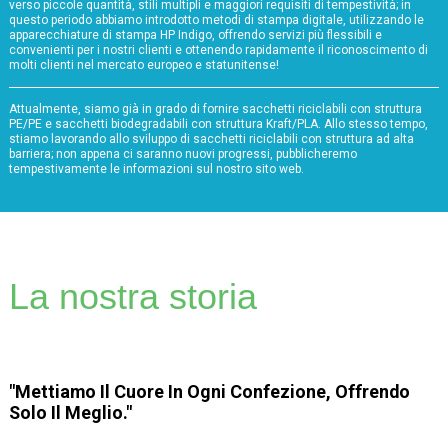
verso piccole quantità, stili multipli e maggiori requisiti di tempestività; in
questo periodo abbiamo introdotto metodi di stampa digitale, utilizzando le
apparecchiature di stampa HP Indigo, offrendo servizi più flessibili e
convenienti per i nostri clienti e ottenendo rapidamente il riconoscimento di
molti clienti nel mercato europeo e statunitense!
Attualmente, siamo già in grado di fornire sacchetti riciclabili con struttura
PE/PE e sacchetti biodegradabili con struttura Kraft/PLA. Allo stesso tempo,
stiamo lavorando allo sviluppo di sacchetti riciclabili con struttura ad alta
barriera; non appena ci saranno nuovi progressi, pubblicheremo
tempestivamente le informazioni sul nostro sito web.
La nostra storia
"Mettiamo Il Cuore In Ogni Confezione, Offrendo
Solo Il Meglio."