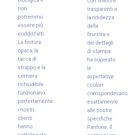
con finestre
non
trasparenti e
potremmo
la nitidezza
essere più
della
soddisfatti.
finestra e
La finitura
dei dettagli
opaca, la
di stampa
tacca di
ha superato
strappo e la
le
cerniera
aspettative.
richiudibile
I colori
funzionano
corrispondevano
perfettamente:
esattamente
i nostri
alle nostre
clienti
specifiche
hanno
Pantone. Il
sottolineato