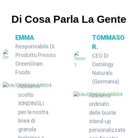
Di Cosa Parla La Gente
EMMA
TOMMASO
Responsabile Di
R.
Prodotto Presso
CEO Di
GreenGrain
Oatology
Foods
Naturals
(Germania)
Abbiamo
scelto
Abbiamo
XINDINGLI
ordinato
per la nostra
delle buste
linea di
stand-up
granola
personalizzate
biologica e