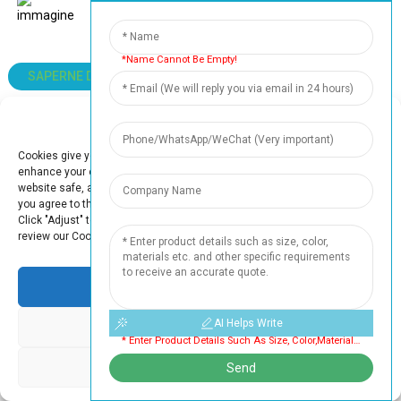
*Name Cannot Be Empty!
SAPERNE DI PIÙ
Manage Cookie Consent
Cookies give you a personalized experience. Cookie files help us to
enhance your experience using our website, simplify navigation, keep our
IL NOSTRO CERTIFICATO
website safe, and assist in our marketing efforts. By clicking "Accept",
you agree to the storing of cookies on your device for these purposes.
Click "Adjust" to adjust your cookie preferences. For more information,
review our Cookies Policy.
Accept
AI Helps Write
Deny
* Enter Product Details Such As Size, Color,materials Etc. And Other Specific Requirements To Receive An Accurate Quote. Cannot Be Empty
Adjust
Send
CONFEZIONE XINDINGLI