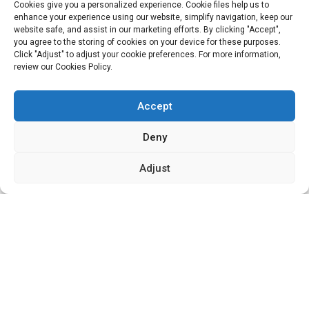
Cookies give you a personalized experience. Cookie files help us to
Città di HuiZhou, 516157, Cina
enhance your experience using our website, simplify navigation, keep our
website safe, and assist in our marketing efforts. By clicking "Accept",
fannie@hzdlpack.com
you agree to the storing of cookies on your device for these purposes.
Click "Adjust" to adjust your cookie preferences. For more information,
+86 13410678885
review our Cookies Policy.
Newsletter
Accept
Inserisci il tuo indirizzo email e ti invieremo le informazioni più
Deny
recenti sui piani tariffari.
Adjust
Contattaci
Copyright © 2023 HUIZHOU XINDINGLI PACK CO., LTD. Tutti i
diritti riservati.
Resource
Mappa del sito