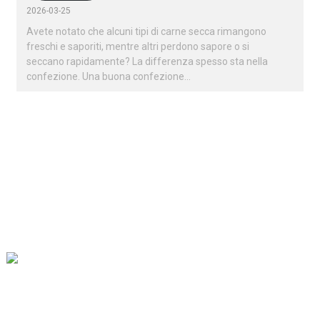
2026-03-25
Avete notato che alcuni tipi di carne secca rimangono
freschi e saporiti, mentre altri perdono sapore o si
seccano rapidamente? La differenza spesso sta nella
confezione. Una buona confezione...
La nostra missione è essere la migliore impresa di commercio