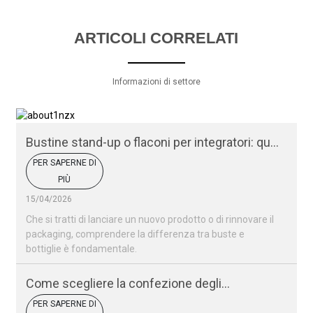
ARTICOLI CORRELATI
Informazioni di settore
Bustine stand-up o flaconi per integratori: qual
è la scelta migliore?
PER SAPERNE DI
PIÙ
15/04/2026
Che si tratti di lanciare un nuovo prodotto o di rinnovare il
packaging, comprendere la differenza tra buste e
bottiglie è fondamentale.
Come scegliere la confezione degli
integratori?
PER SAPERNE DI