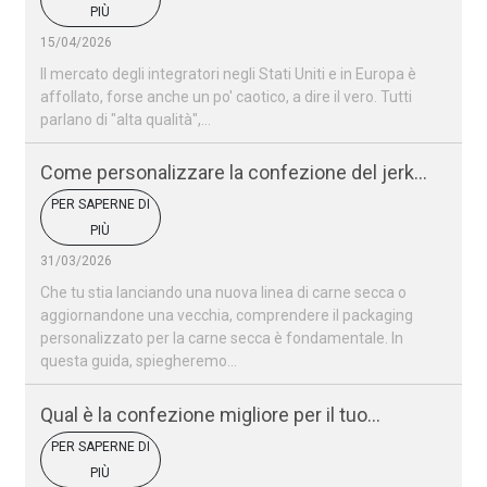
PIÙ
15/04/2026
Il mercato degli integratori negli Stati Uniti e in Europa è
affollato, forse anche un po' caotico, a dire il vero. Tutti
parlano di "alta qualità",...
Come personalizzare la confezione del jerky
di manzo
PER SAPERNE DI
PIÙ
31/03/2026
Che tu stia lanciando una nuova linea di carne secca o
aggiornandone una vecchia, comprendere il packaging
personalizzato per la carne secca è fondamentale. In
questa guida, spiegheremo...
Qual è la confezione migliore per il tuo
marchio di carne secca?
PER SAPERNE DI
PIÙ