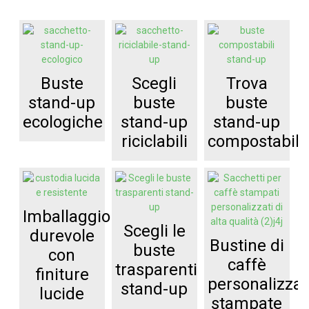
Buste
Scegli
Trova
stand-up
buste
buste
ecologiche
stand-up
stand-up
riciclabili
compostabili
Imballaggio
Scegli le
durevole
Bustine di
buste
con
caffè
trasparenti
finiture
personalizzat
stand-up
lucide
stampate