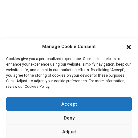
Informazioni Di Contatto
Blocco B-29, VanYang Crowd Innovation Park, n. 1
ShuangYang Road, città di YangQiao, distretto di BoLuo,
città di HuiZhou, 516157, Cina
fannie@hzdlpack.com
Manage Cookie Consent
+86 13410678885
Cookies give you a personalized experience. Cookie files help us to
Newsletter
enhance your experience using our website, simplify navigation, keep our
website safe, and assist in our marketing efforts. By clicking "Accept",
you agree to the storing of cookies on your device for these purposes.
Inserisci la tua email e ti invieremo le ultime informazioni sui piani.
Click "Adjust" to adjust your cookie preferences. For more information,
review our Cookies Policy.
Contattaci
Accept
Deny
Copyright © 2023 HUIZHOU XINDINGLI PACK CO., LTD. Tutti i
Adjust
diritti riservati