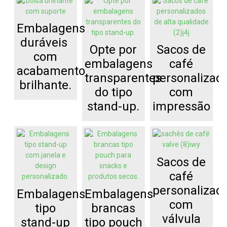
Embalagens
duráveis ​​
Opte por
Sacos de
com
embalagens
café
acabamento
transparentes
personalizad
brilhante.
do tipo
com
stand-up.
impressão
Sacos de
café
personalizad
Embalagens
Embalagens
com
tipo
brancas
válvula
stand-up
tipo pouch