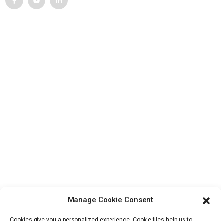
Suporte Ao Cliente
Contate-nos
Produtos
Visita à fábrica
Sobre nós
Informações De Contato
Bloco B-29, Parque de Inovação VanYang Crowd, nº 1
ShuangYang Road, YangQiao Town, Distrito de BoLuo,
Cidade de HuiZhou, 516157, China
fannie@hzdlpack.com
Manage Cookie Consent
+86 13410678885
Cookies give you a personalized experience. Cookie files help us to