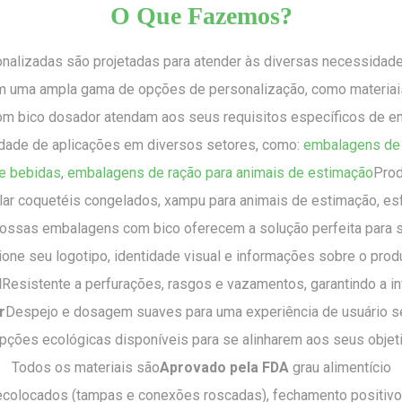
O Que Fazemos?
lizadas são projetadas para atender às diversas necessidades
om uma ampla gama de opções de personalização, como materiai
m bico dosador atendam aos seus requisitos específicos de 
edade de aplicações em diversos setores, como:
embalagens de
e bebidas
,
embalagens de ração para animais de estimação
Prod
ar coquetéis congelados, xampu para animais de estimação, esf
, nossas embalagens com bico oferecem a solução perfeita para
ione seu logotipo, identidade visual e informações sobre o produt
l
Resistente a perfurações, rasgos e vazamentos, garantindo a in
r
Despejo e dosagem suaves para uma experiência de usuário 
pções ecológicas disponíveis para se alinharem aos seus objeti
Todos os materiais são
Aprovado pela FDA
grau alimentício
ecolocados (tampas e conexões roscadas), fechamento positivo