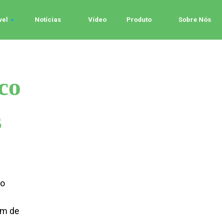
vel
Notícias
Vídeo
Produto
Sobre Nós
co
s
co
ém de