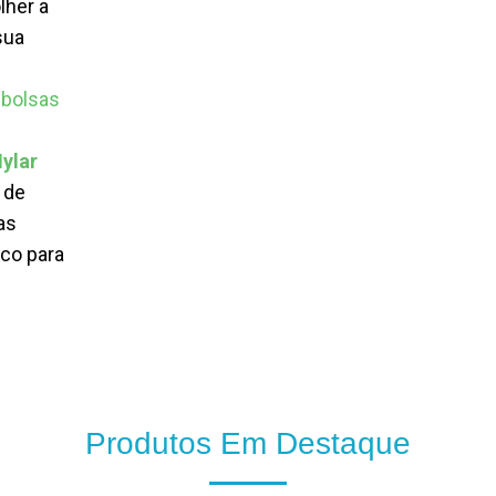
lher a
sua
,
bolsas
ylar
 de
as
co para
Produtos Em Destaque