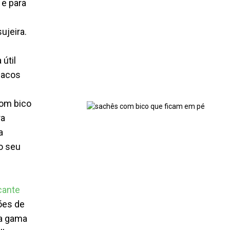
 e para
ujeira.
 útil
sacos
com bico
ra
a
o seu
cante
ões de
la gama