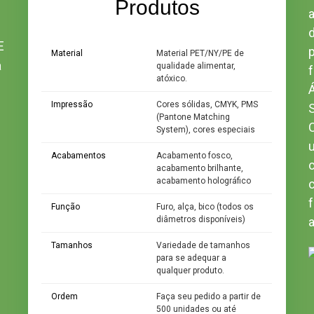
Produtos
E
Material
Material PET/NY/PE de
a
qualidade alimentar,
f
atóxico.
Impressão
Cores sólidas, CMYK, PMS
(Pantone Matching
System), cores especiais
Acabamentos
Acabamento fosco,
acabamento brilhante,
acabamento holográfico
Função
Furo, alça, bico (todos os
diâmetros disponíveis)
a
Tamanhos
Variedade de tamanhos
para se adequar a
qualquer produto.
Ordem
Faça seu pedido a partir de
500 unidades ou até