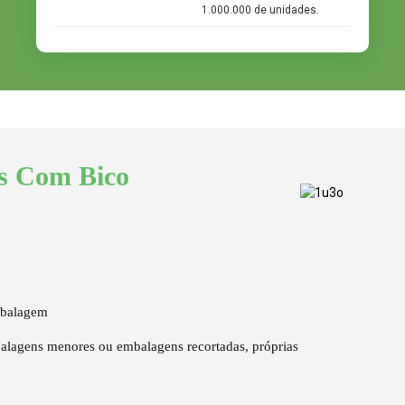
1.000.000 de unidades.
mbalagem
agens menores ou embalagens recortadas, próprias
s Com Bico
mbalagem
balagens de 8 a 16 onças, pois aproveita a
alagem (embalagem stand-up), proporcionando ao
essar o conteúdo.
mbalagem
agens menores ou embalagens recortadas, próprias