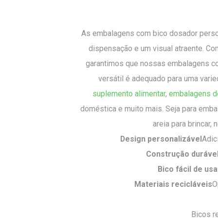
As embalagens com bico dosador persona
dispensação e um visual atraente. C
garantimos que nossas embalagens co
versátil é adequado para uma vari
suplemento alimentar
,
embalagens d
doméstica e muito mais. Seja para embal
areia para brincar
Design personalizável
Adic
Construção duráve
Bico fácil de usa
Materiais recicláveis
O
Bicos r