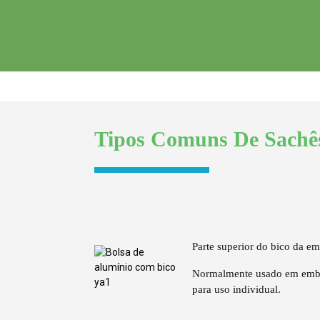
Parte superior do bico da e
Normalmente usado em embal
para uso individual.
Tipos Comuns De Sachê
Parte superior do bico da e
Essa posição é ideal para em
orientação vertical da emb
usuário maior controle ao ac
Parte superior do bico da e
Normalmente usado em embal
para uso individual.