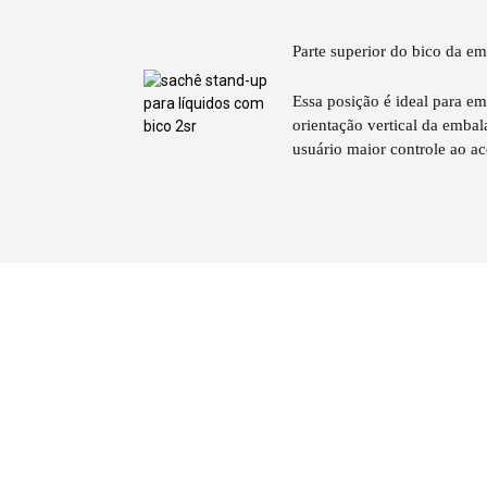
Parte superior do bico da e
Essa posição é ideal para em
orientação vertical da emb
usuário maior controle ao ac
Parte superior do bico da e
Normalmente usado em embal
para uso individual.
Fabricante d
Parte superior do bico da e
com bico do
Essa posição é ideal para em
orientação vertical da emb
usuário maior controle ao ac