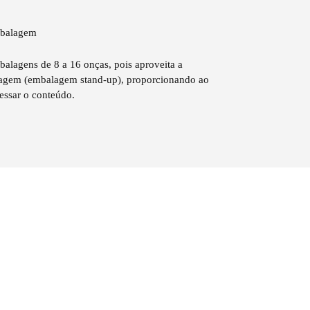
mbalagem
balagens de 8 a 16 onças, pois aproveita a
alagem (embalagem stand-up), proporcionando ao
essar o conteúdo.
mbalagem
agens menores ou embalagens recortadas, próprias
e sachês premium 
mbalagem
sador
balagens de 8 a 16 onças, pois aproveita a
alagem (embalagem stand-up), proporcionando ao
essar o conteúdo.