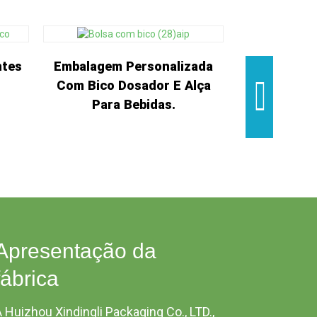
ntes
Embalagem Personalizada
Embalage
Com Bico Dosador E Alça
Folha De Al
Para Bebidas.
Apresentação da
fábrica
 Huizhou Xindingli Packaging Co., LTD.,