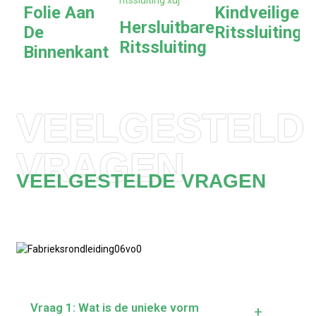
Folie Aan
Kindveilige
Hersluitbare
De
Ritssluiting
Ritssluiting
Binnenkant
VEELGESTELD
VRAGEN
VEELGESTELDE VRAGEN
Vraag 1: Wat is de unieke vorm
+