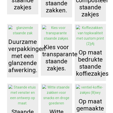
staande
composteerb
staande
zakjes
staande
zakken.
zakjes
Duurzame
Kies voor
verpakkingen
Op maat
transparante
met een
bedrukte
staande
glanzende
staande
zakjes.
afwerking.
koffiezakjes
Op maat
gemaakte
Staande
Witte