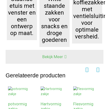
koffiezakken
etuis met
staande
met
venster en
zakken
ventielsluitin
een
voor
voor
ontwerp
snacks en
optimale
op maat.
droge
versheid.
goederen
Bekijk Meer
Gerelateerde producten
potvormig
Hartvormig
Flesvormig
zakje
zakje
zakje