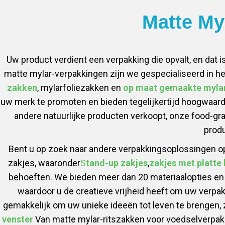
Matte My
Uw product verdient een verpakking die opvalt, en dat 
matte mylar-verpakkingen zijn we gespecialiseerd in h
zakken
, mylarfoliezakken en
op maat gemaakte myla
uw merk te promoten en bieden tegelijkertijd hoogwaar
andere natuurlijke producten verkoopt, onze food-gr
produ
Bent u op zoek naar andere verpakkingsoplossingen op
zakjes, waaronder
S
tand-up zakjes
,
zakjes met platt
behoeften. We bieden meer dan 20 materiaalopties en
waardoor u de creatieve vrijheid heeft om uw verpak
gemakkelijk om uw unieke ideeën tot leven te brengen,
venster
Van matte mylar-ritszakken voor voedselverpak