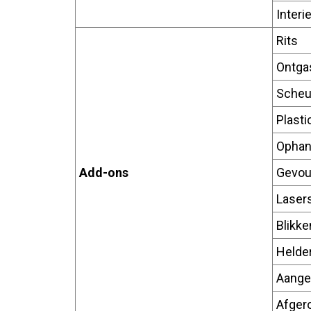
Interi
Rits
Ontga
Scheu
Plasti
Ophan
Add-ons
Gevou
Laser
Blikk
Helde
Aange
Afger