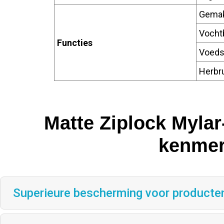
Gemak
Vocht
Functies
Voedse
Herbr
Matte Ziplock Mylar
kenmer
Superieure bescherming voor producte