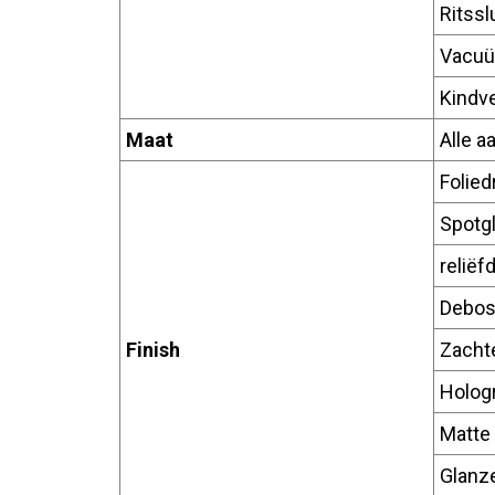
Ritssl
Vacu
Kindve
Maat
Alle 
Folied
Spotg
reliëf
Debos
Finish
Zachte
Hologr
Matte
Glanz