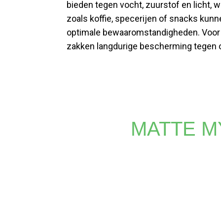
bieden tegen vocht, zuurstof en licht,
zoals koffie, specerijen of snacks kun
optimale bewaaromstandigheden. Voor h
zakken langdurige bescherming tegen 
MATTE M
Of u nu levendige prints of gedetailleerde logo's nodig
die andere methoden niet kunnen evenaren. Vertrouw 
na