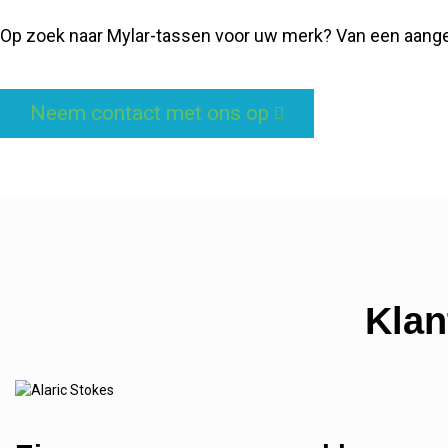
Op zoek naar Mylar-tassen voor uw merk? Van een aangepa
Neem contact met ons op
Klan