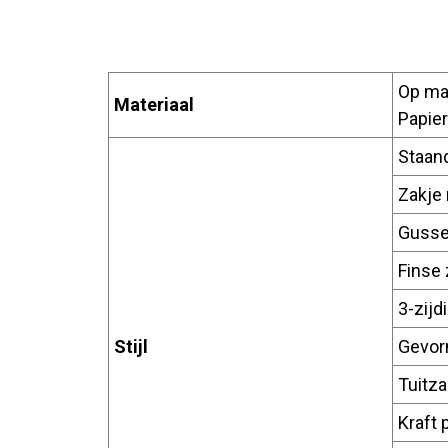
Op maa
Materiaal
Papier
Staan
Zakje
Gusse
Finse
3-zijd
Stijl
Gevor
Tuitza
Kraft 