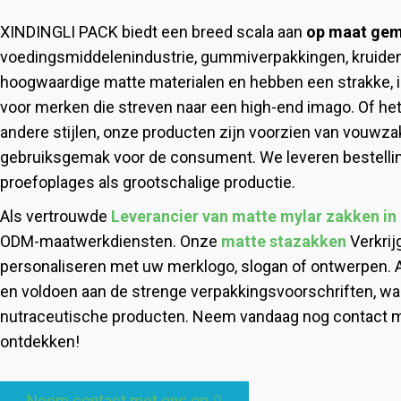
XINDINGLI PACK biedt een breed scala aan
op maat gem
voedingsmiddelenindustrie, gummiverpakkingen, kruid
hoogwaardige matte materialen en hebben een strakke, in
voor merken die streven naar een high-end imago. Of h
andere stijlen, onze producten zijn voorzien van vouwz
gebruiksgemak voor de consument. We leveren bestelling
proefoplages als grootschalige productie.
Als vertrouwde
Leverancier van matte mylar zakken in 
ODM-maatwerkdiensten. Onze
matte stazakken
Verkrij
personaliseren met uw merklogo, slogan of ontwerpen. A
en voldoen aan de strenge verpakkingsvoorschriften, waa
nutraceutische producten. Neem vandaag nog contact m
ontdekken!