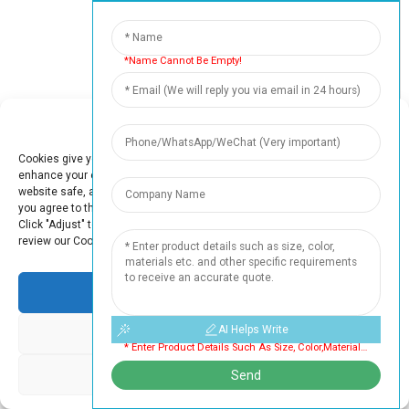
20
+
*Name Cannot Be Empty!
Materiaalopties
Manage Cookie Consent
Cookies give you a personalized experience. Cookie files help us to
enhance your experience using our website, simplify navigation, keep our
website safe, and assist in our marketing efforts. By clicking "Accept",
you agree to the storing of cookies on your device for these purposes.
100
+
Click "Adjust" to adjust your cookie preferences. For more information,
review our Cookies Policy.
Kerntechnologie
Accept
AI Helps Write
Deny
* Enter Product Details Such As Size, Color,materials Etc. And Other Specific Requirements To Receive An Accurate Quote. Cannot Be Empty
50
+
Adjust
Send
Professionals