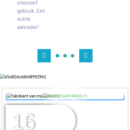
intensief
gebruik. Een
echte
aanrader!
16
JAREN
ERVARING