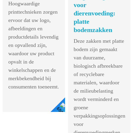
Hoogwaardige
voor
printtechnieken zorgen
dierenvoeding:
ervoor dat uw logo,
platte
afbeeldingen en
bodemzakken
productdetails levendig
Deze zakken met platte
en opvallend zijn,
bodem zijn gemaakt
waardoor uw product
van duurzame,
opvalt in de
biologisch afbreekbare
winkelschappen en de
of recyclebare
merkbekendheid bij
materialen, waardoor
consumenten toeneemt.
de milieubelasting
wordt verminderd en
groene
verpakkingsoplossingen
Details
voor
Bekijken
dierenvoedingmerken