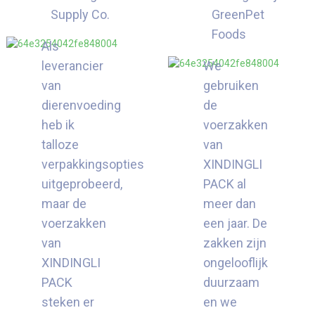
Supply Co.
GreenPet
Foods
Als
leverancier
We
van
gebruiken
dierenvoeding
de
heb ik
voerzakken
talloze
van
verpakkingsopties
XINDINGLI
uitgeprobeerd,
PACK al
maar de
meer dan
voerzakken
een jaar. De
van
zakken zijn
XINDINGLI
ongelooflijk
PACK
duurzaam
steken er
en we