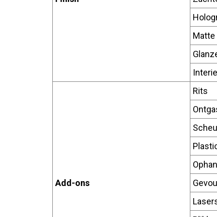
Hologr
Matte
Glanz
Interi
Rits
Ontga
Scheu
Plasti
Ophan
Add-ons
Gevou
Laser