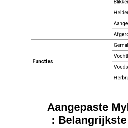
Blikk
Helde
Aange
Afger
Gemak
Vocht
Functies
Voedse
Herbr
Aangepaste Myla
: Belangrijkst