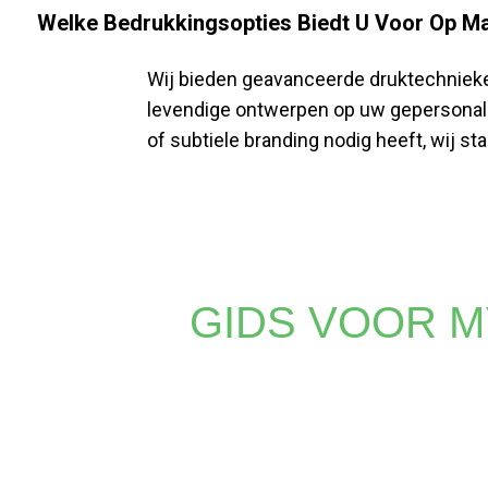
Welke Bedrukkingsopties Biedt U Voor Op M
Wij bieden geavanceerde druktechnieke
levendige ontwerpen op uw gepersonalis
of subtiele branding nodig heeft, wij staan
GIDS VOOR M
Of u nu levendige prints of gedetailleerde logo's nodig
die andere methoden niet kunnen evenaren. Vertrouw 
na