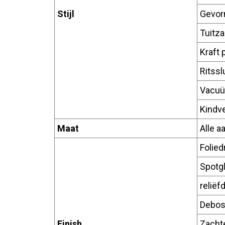
Stijl
Gevor
Tuitza
Kraft 
Ritssl
Vacu
Kindve
Maat
Alle 
Folied
Spotg
reliëf
Debos
Finish
Zachte