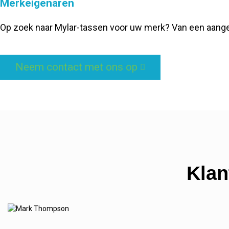
Merkeigenaren
Op zoek naar Mylar-tassen voor uw merk? Van een aangepa
Neem contact met ons op
Klan