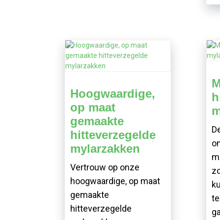
M
Hoogwaardige,
h
op maat
m
gemaakte
De
hitteverzegelde
o
mylarzakken
ma
Vertrouw op onze
z
hoogwaardige, op maat
ku
gemaakte
te
hitteverzegelde
ga