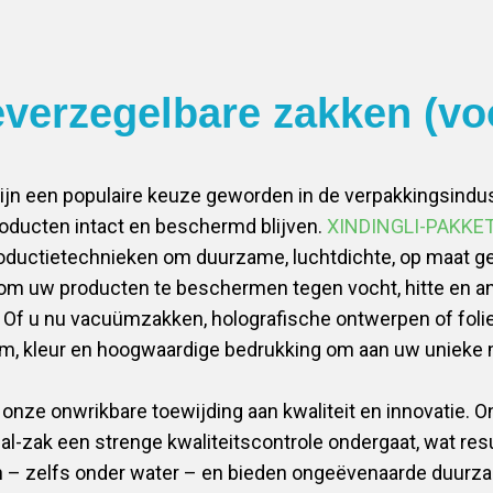
everzegelbare zakken (v
ijn een populaire keuze geworden in de verpakkingsindus
oducten intact en beschermd blijven.
XINDINGLI-PAKKE
oductietechnieken om duurzame, luchtdichte, op maat g
om uw producten te beschermen tegen vocht, hitte en 
 Of u nu vacuümzakken, holografische ontwerpen of folieo
rm, kleur en hoogwaardige bedrukking om aan uw unieke
nze onwrikbare toewijding aan kwaliteit en innovatie. O
al-zak een strenge kwaliteitscontrole ondergaat, wat resu
ijn – zelfs onder water – en bieden ongeëvenaarde duur