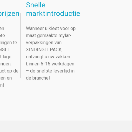
Snelle
rijzen
marktintroductie
en
Wanneer u kiest voor op
ote
maat gemaakte mylar-
lingen te
verpakkingen van
INGLI
XINDINGLI PACK,
t lage
ontvangt u uw zakken
ingen,
binnen 5-15 werkdagen
uct op de
– de snelste levertijd in
gen en
de branche!
nt