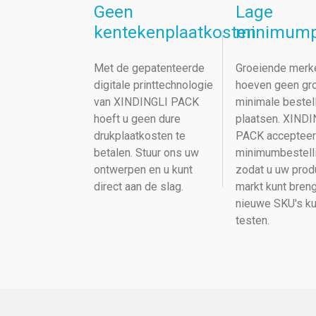
Geen
Lage
kentekenplaatkosten
minimump
Met de gepatenteerde
Groeiende merk
digitale printtechnologie
hoeven geen gr
van XINDINGLI PACK
minimale bestel
hoeft u geen dure
plaatsen. XIND
drukplaatkosten te
PACK accepteer
betalen. Stuur ons uw
minimumbestell
ontwerpen en u kunt
zodat u uw prod
direct aan de slag.
markt kunt bren
nieuwe SKU's ku
testen.