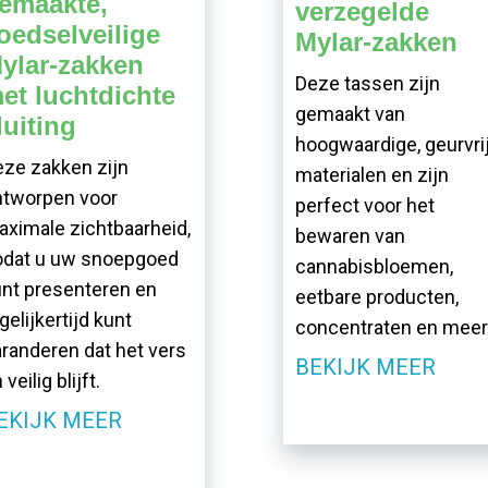
emaakte,
verzegelde
oedselveilige
Mylar-zakken
ylar-zakken
Deze tassen zijn
et luchtdichte
gemaakt van
luiting
hoogwaardige, geurvri
ze zakken zijn
materialen en zijn
ntworpen voor
perfect voor het
ximale zichtbaarheid,
bewaren van
odat u uw snoepgoed
cannabisbloemen,
nt presenteren en
eetbare producten,
gelijkertijd kunt
concentraten en meer
randeren dat het vers
BEKIJK MEER
 veilig blijft.
EKIJK MEER