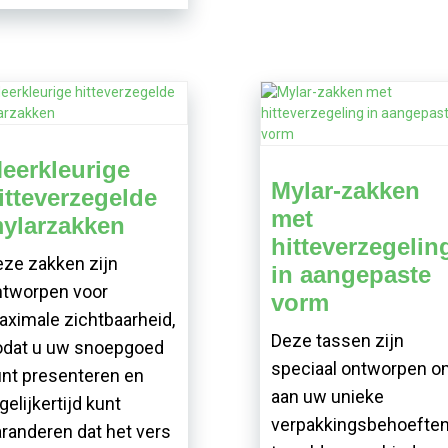
eerkleurige
Mylar-zakken
itteverzegelde
met
ylarzakken
hitteverzegelin
ze zakken zijn
in aangepaste
ntworpen voor
vorm
ximale zichtbaarheid,
Deze tassen zijn
odat u uw snoepgoed
speciaal ontworpen o
nt presenteren en
aan uw unieke
gelijkertijd kunt
verpakkingsbehoefte
randeren dat het vers