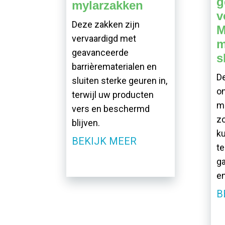
g
mylarzakken
v
Deze zakken zijn
M
vervaardigd met
m
geavanceerde
s
barrièrematerialen en
De
sluiten sterke geuren in,
o
terwijl uw producten
ma
vers en beschermd
z
blijven.
ku
BEKIJK MEER
te
ga
en
B