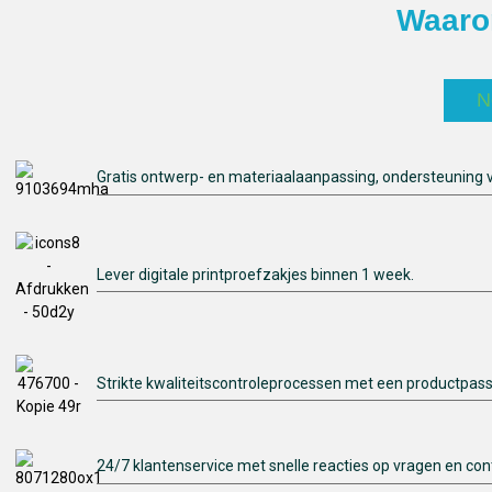
Waaro
N
Gratis ontwerp- en materiaalaanpassing, ondersteuning
Lever digitale printproefzakjes binnen 1 week.
Strikte kwaliteitscontroleprocessen met een productpas
24/7 klantenservice met snelle reacties op vragen en co