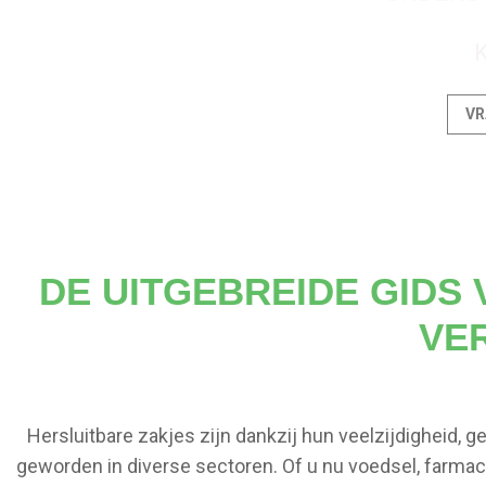
K
VR
DE UITGEBREIDE GIDS
VE
Hersluitbare zakjes zijn dankzij hun veelzijdigheid
geworden in diverse sectoren. Of u nu voedsel, farma