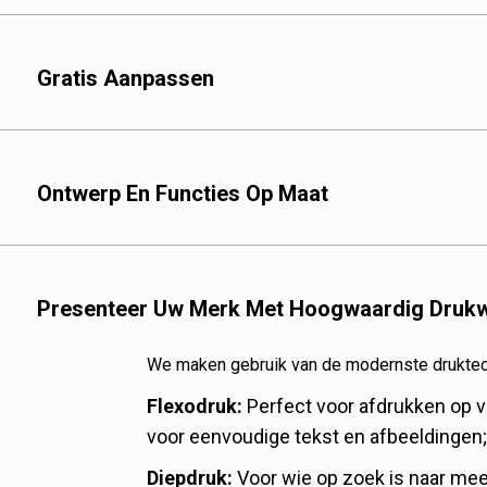
Bij XINDINGLI PACK b
materiaalmogelijkhed
Gratis Aanpassen
Buitenste laag:
De ma
vanwege hun duurzaam
De tweede laag:
Ny, V
eigenschappen tegen 
Ontwerp En Functies Op Maat
De hitteverzegelingsl
beste afdichtingskwali
Deze materialen zijn
Presenteer Uw Merk Met Hoogwaardig Drukw
bieden en de houdbaa
van de hoge kwaliteit.
We maken gebruik van de modernste druktech
Flexodruk:
Perfect voor afdrukken op v
voor eenvoudige tekst en afbeeldingen;
Diepdruk:
Voor wie op zoek is naar mee