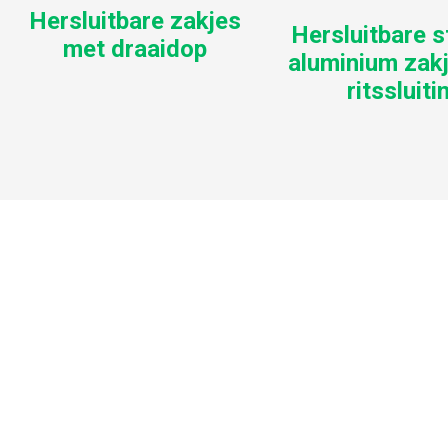
Hersluitbare zakjes
Hersluitbare 
met draaidop
aluminium zak
ritssluiti
VOOR