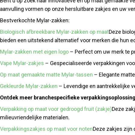
Bent u op zoek naar innovatieve en op maat gemaakte ve
aanvulling vormen op onze hersluitbare zakjes en uw ver
Bestverkochte Mylar-zakken:
Biologisch afbreekbare Mylar-zakken op maat
Deze biolo
bieden een uitstekend alternatief voor merken die hun e
Mylar-zakken met eigen logo
– Perfect om uw merk te p
Vape Mylar-zakjes
– Gespecialiseerde verpakkingen voor 
Op maat gemaakte matte Mylar-tassen
– Elegante matte 
Gekleurde Mylar-zakken
– Levendige en aantrekkelijke v
Ontdek meer branchespecifieke verpakkingsoplossin
Verpakking op maat voor gedroogd fruit (zakje)
Deze zakj
milieuvriendelijke materialen.
Verpakkingszakjes op maat voor noten
Deze zakjes zijn