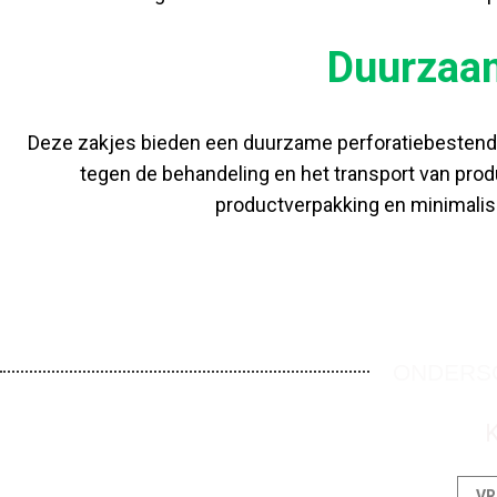
Duurzaam
Deze zakjes bieden een duurzame perforatiebestendig
tegen de behandeling en het transport van pro
productverpakking en minimalise
ONDERSC
K
VR