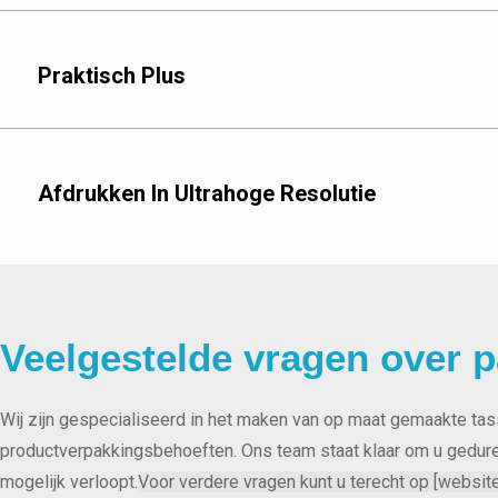
bescherming.
Polyethyleen: Kostene
Praktisch Plus
Barrièrematerialen
Gemetalliseerde folie:
Biologisch afbreekbare
duurzaamheid.
Afdrukken In Ultrahoge Resolutie
Dikteopties
Standaard dikte: voor d
Extra dikke uitvoering
Flexodruk:
Veelgestelde vragen over p
Diepdruk:
Wij zijn gespecialiseerd in het maken van op maat gemaakte t
productverpakkingsbehoeften. Ons team staat klaar om u gedure
mogelijk verloopt.
Voor verdere vragen kunt u terecht op [websit