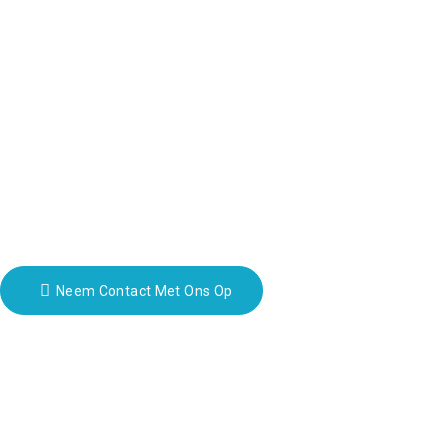
Contactgegevens
Blok B-29, VanYang Crowd Innovation Park, nr. 1 ShuangYangweg, 
fannie@hzdlpack.com
+86 13410678885
Nieuwsbrieven
Vul je e-mailadres in en we sturen je de nieuwste informatie over onze
Neem Contact Met Ons Op
Copyright © 2023 HUIZHOU 