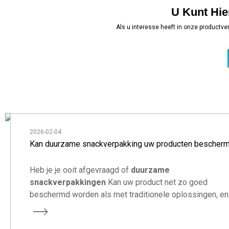
U Kunt Hi
Als u interesse heeft in onze productv
2026-02-04
Kan duurzame snackverpakking uw producten bescher
Heb je je ooit afgevraagd of
duurzame
snackverpakkingen
Kan uw product net zo goed
beschermd worden als met traditionele oplossingen, en
tegelijkertijd uw merk laten opvallen in een steeds
competitievere markt?