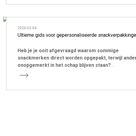
2026-02-04
Ultieme gids voor gepersonaliseerde snackverpakking
Heb je je ooit afgevraagd waarom sommige
snackmerken direct worden opgepakt, terwijl ande
onopgemerkt in het schap blijven staan?
Voor de meeste groeiende merken is het echte antwoo
niet alleen smaak. Het gaat om slim, prestatiegericht en
merkgericht denken.
snackverpakking
.