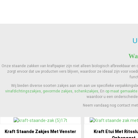
U
Wa
Onze staande zakken van kraftpapier zijn niet alleen biologisch afbreekbaar en
zorgt ervoor dat uw producten vers blijven, waardoor ze ideaal zijn voor vo
func
Wij bieden diverse soorten zakjes aan om aan uw specifieke verpakkingsb
vinafdichtingszakjes
,
gevormde zakjes
,
schenkzakjes
, En
op maat gemaakte 
waardoor u een onderscheidend
Neem vandaag nog contact met o
Kraft Staande Zakjes Met Venster
Kraft Etui Met Ritssl
Ophanggat.