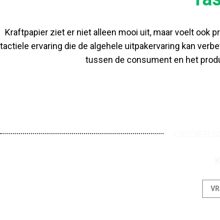
Kraftpapier ziet er niet alleen mooi uit, maar voelt oo
tactiele ervaring die de algehele uitpakervaring kan ver
tussen de consument en het produ
ONDERSC
K
VR