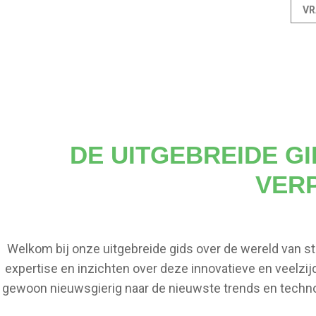
VR
DE UITGEBREIDE G
VER
Welkom bij onze uitgebreide gids over de wereld van 
expertise en inzichten over deze innovatieve en veelzij
gewoon nieuwsgierig naar de nieuwste trends en technol
nodig hebt
Om weloverw