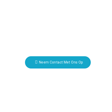
Nieuwsbrieven
Crowd
Vul je e-mailadres in en we sturen
je de nieuwste informatie over
ngQiao
onze plannen.
 China
Neem Contact Met Ons Op
m