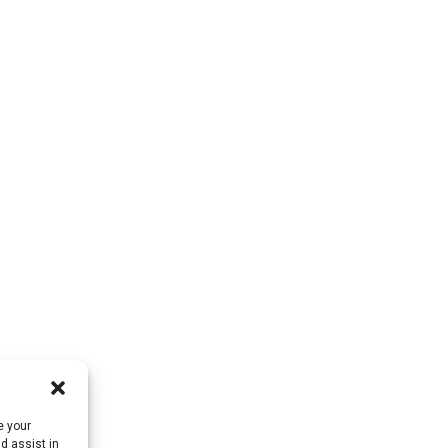
Klantondersteuning
Contactgegevens
Blok B-29, VanYang 
Neem contact met ons op
Innovation Park, nr. 1
Producten
ShuangYangweg, Ya
Town, BoLuo District,
Fabrieksrondleiding
HuiZhou City, 516157,
Over ons
fannie@hzdlpack.co
+86 13410678885
e your
d assist in