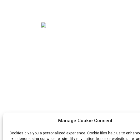
nu eens kijken naar essentiële strategieën voor het
selecteren van een geschikte fabrikant, afgestemd
op de behoeften van uw merk.
Onze missie is om de beste buitenlandse
handelsonderneming in de
verpakkingsindustrie te zijn. Onze
bedrijfswaarden zijn proactief handelen,
eenheid en wederzijdse hulp, en
verantwoordelijkheid voor de uitvoering
van de inspanningen voor vooruitgang.
Manage Cookie Consent
Cookies give you a personalized experience. Cookie files help us to enhanc
experience using our website, simplify navigation, keep our website safe, an