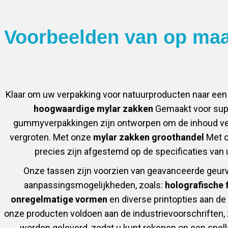
Voorbeelden van op ma
Klaar om uw verpakking voor natuurproducten naar een h
hoogwaardige mylar zakken
Gemaakt voor sup
gummyverpakkingen zijn ontworpen om de inhoud vers e
vergroten. Met onze
mylar zakken groothandel
Met o
precies zijn afgestemd op de specificaties van 
Onze tassen zijn voorzien van geavanceerde geur
aanpassingsmogelijkheden, zoals:
holografische 
onregelmatige vormen
en diverse printopties aan de
onze producten voldoen aan de industrievoorschriften, z
worden geleverd, zodat u kunt rekenen op een snell