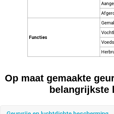
Aange
Afger
Gemak
Vocht
Functies
Voedse
Herbr
Op maat gemaakte geurv
belangrijkste
Geurvrije en luchtdichte bescherming