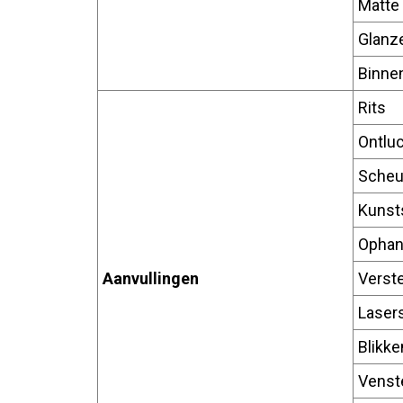
Matte
Glanz
Binne
Rits
Ontlu
Scheu
Kunst
Ophan
Aanvullingen
Verst
Laser
Blikk
Venst