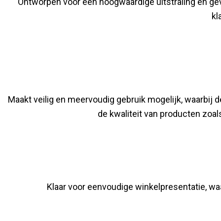
Ontworpen voor een hoogwaardige uitstraling en gevo
kl
Maakt veilig en meervoudig gebruik mogelijk, waarbij de
de kwaliteit van producten zoa
Klaar voor eenvoudige winkelpresentatie, waa