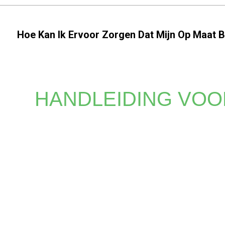
Hoe Kan Ik Ervoor Zorgen Dat Mijn Op Maat
HANDLEIDING VOO
Of u nu levendige prints of gedetailleerde logo's nodi
die andere methoden niet kunnen evenaren. Vertrouw o