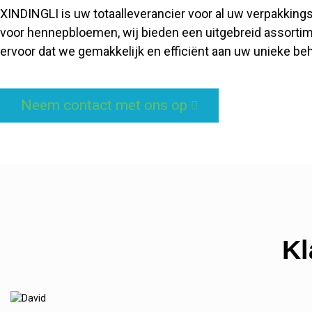
XINDINGLI is uw totaalleverancier voor al uw verpakkin
voor hennepbloemen, wij bieden een uitgebreid assorti
ervoor dat we gemakkelijk en efficiënt aan uw unieke be
Neem contact met ons op
Kl