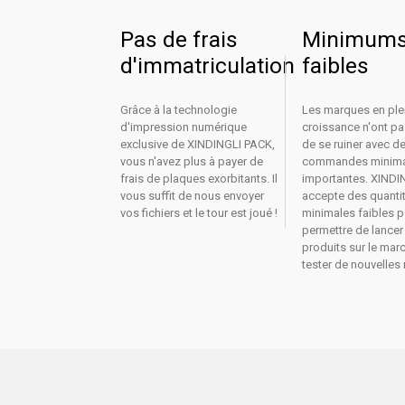
Pas de frais
Minimum
d'immatriculation
faibles
Grâce à la technologie
Les marques en ple
d'impression numérique
croissance n'ont p
exclusive de XINDINGLI PACK,
de se ruiner avec d
vous n'avez plus à payer de
commandes minim
frais de plaques exorbitants. Il
importantes. XINDI
vous suffit de nous envoyer
accepte des quanti
vos fichiers et le tour est joué !
minimales faibles 
permettre de lancer
produits sur le mar
tester de nouvelles