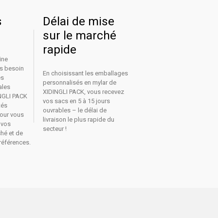
s
Délai de mise
sur le marché
rapide
ine
as besoin
En choisissant les emballages
es
personnalisés en mylar de
ales
XIDINGLI PACK, vous recevez
NGLI PACK
vos sacs en 5 à 15 jours
tés
ouvrables – le délai de
pour vous
livraison le plus rapide du
 vos
secteur !
ché et de
 références.