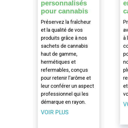
personnalisés
e
pour cannabis
c
Préservez la fraîcheur
Pr
et la qualité de vos
av
produits grâce à nos
à 
sachets de cannabis
c
haut de gamme,
po
hermétiques et
no
refermables, conçus
pl
pour retenir l'arôme et
re
leur conférer un aspect
et
professionnel qui les
vo
démarque en rayon.
V
VOIR PLUS