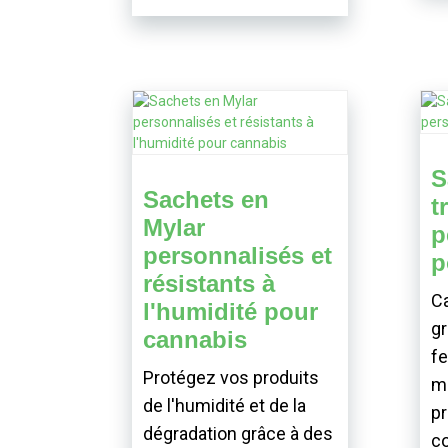
S
Sachets en
t
Mylar
p
personnalisés et
p
résistants à
Ca
l'humidité pour
gr
cannabis
fe
Protégez vos produits
me
de l'humidité et de la
pr
dégradation grâce à des
co