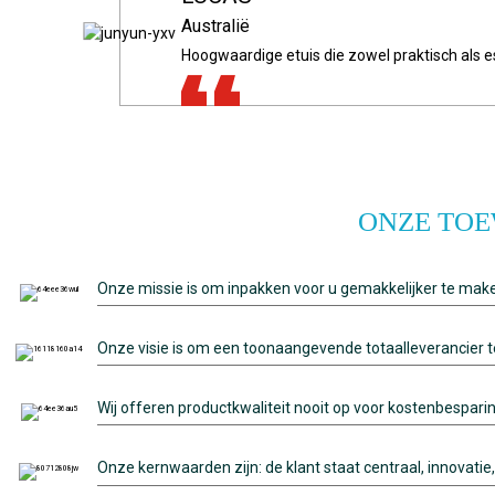
Technisch manager
hert
Duitsland
VK
Duitsland
Australië
Amerika
We zijn zeer tevreden over jullie klantenserv
Onze klanten zijn enthousiast over de nieuw
Deze etuis zijn van uitstekende kwaliteit en 
Ik ben onder de indruk van de hoogwaardige u
Hoogwaardige etuis die zowel praktisch als es
Van het eerste adviesgesprek tot het testen 
tot wereldwijde service: Goldenlaser biedt c
ONZE TOE
Onze missie is om inpakken voor u gemakkelijker te mak
Onze visie is om een ​​toonaangevende totaalleverancier
Wij offeren productkwaliteit nooit op voor kostenbespari
Onze kernwaarden zijn: de klant staat centraal, innovatie