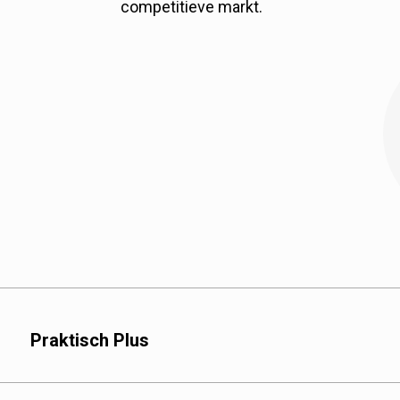
competitieve markt.
Kraftpapier: Biedt een 
organische branding.
Aluminiumfolie: Biedt
de versheid van de kof
Praktisch Plus