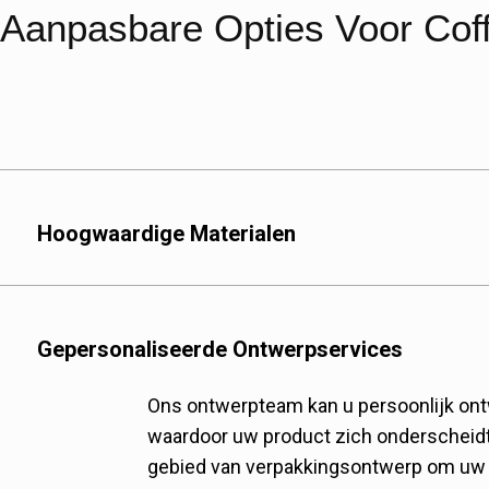
Aanpasbare Opties Voor Co
Hoogwaardige Materialen
Wij bieden diverse ma
Meerlaagse laminaten:
(polyethyleen), PA (ny
Gepersonaliseerde Ontwerpservices
voor hoge barrière-ei
Ons ontwerpteam kan u persoonlijk on
Biologisch afbreekbar
waardoor uw product zich onderscheidt 
materialen voor milieu
gebied van verpakkingsontwerp om uw p
minimaliseren.