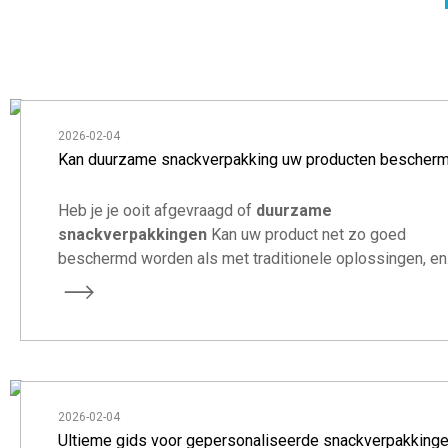
2026-02-04
Kan duurzame snackverpakking uw producten bescher
Heb je je ooit afgevraagd of
duurzame
snackverpakkingen
Kan uw product net zo goed
beschermd worden als met traditionele oplossingen, en
tegelijkertijd uw merk laten opvallen in een steeds
competitievere markt?
2026-02-04
Ultieme gids voor gepersonaliseerde snackverpakking