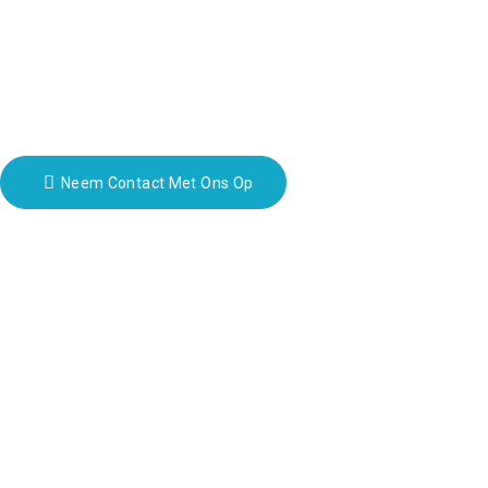
+86 13410678885
Nieuwsbrieven
Vul je e-mailadres in en we sturen je de nieuwste informatie over onze
Neem Contact Met Ons Op
Copyright © 2023 HUIZHOU 