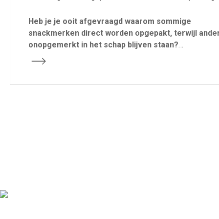
Heb je je ooit afgevraagd waarom sommige
snackmerken direct worden opgepakt, terwijl ande
onopgemerkt in het schap blijven staan?
Voor de meeste groeiende merken is het echte antwoo
niet alleen smaak. Het gaat om slim, prestatiegericht en
merkgericht denken.
snackverpakking
.