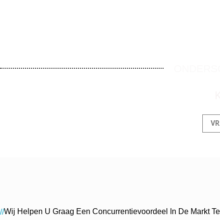
ONDERSC
K
VR
Wij Helpen U Graag Een Concurrentievoordeel In De Markt T
//