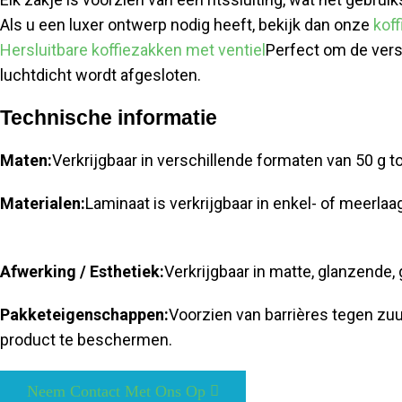
Als u een luxer ontwerp nodig heeft, bekijk dan onze
kof
Hersluitbare koffiezakken met ventiel
Perfect om de versh
luchtdicht wordt afgesloten.
Technische informatie
Maten:
Verkrijgbaar in verschillende formaten van 50 g to
Materialen:
Laminaat is verkrijgbaar in enkel- of meerlaa
Afwerking / Esthetiek:
Verkrijgbaar in matte, glanzende
Pakketeigenschappen:
Voorzien van barrières tegen zuur
product te beschermen.
Neem Contact Met Ons Op