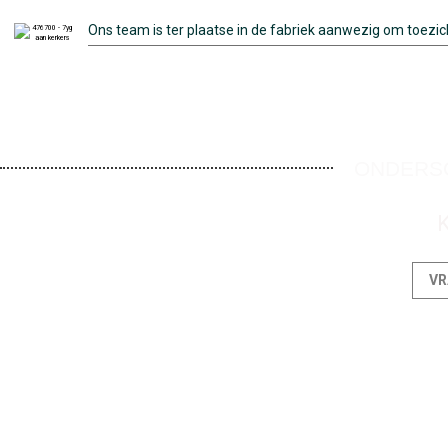
Ons team is ter plaatse in de fabriek aanwezig om toezich
ONDERSC
K
VR