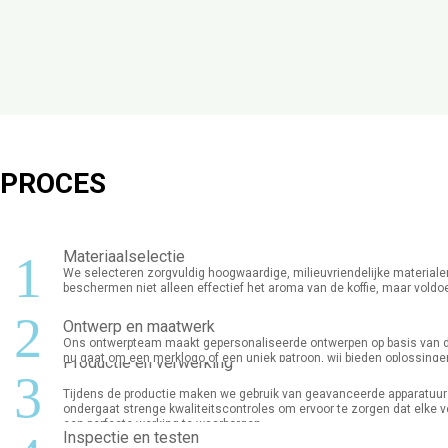
PROCES
1
Materiaalselectie
We selecteren zorgvuldig hoogwaardige, milieuvriendelijke materialen
beschermen niet alleen effectief het aroma van de koffie, maar voldo
2
Ontwerp en maatwerk
Ons ontwerpteam maakt gepersonaliseerde ontwerpen op basis van de w
nu gaat om een ​​merklogo of een uniek patroon, wij bieden oplossinge
Productie en verwerking
3
Tijdens de productie maken we gebruik van geavanceerde apparatuur e
ondergaat strenge kwaliteitscontroles om ervoor te zorgen dat elke v
een ​​perfecte werking te waarborgen.
Inspectie en testen