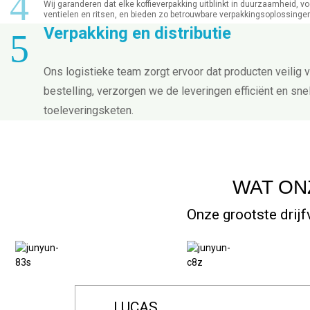
4
Wij garanderen dat elke koffieverpakking uitblinkt in duurzaamheid,
ventielen en ritsen, en bieden zo betrouwbare verpakkingsoplossinge
Verpakking en distributie
5
Ons logistieke team zorgt ervoor dat producten veilig
bestelling, verzorgen we de leveringen efficiënt en s
toeleveringsketen.
WAT ON
Onze grootste drijf
TAH DOHCHOR
JOHNSON
EMMA
JAMES SMITH
OLIVIA MÜLLER
LUCAS