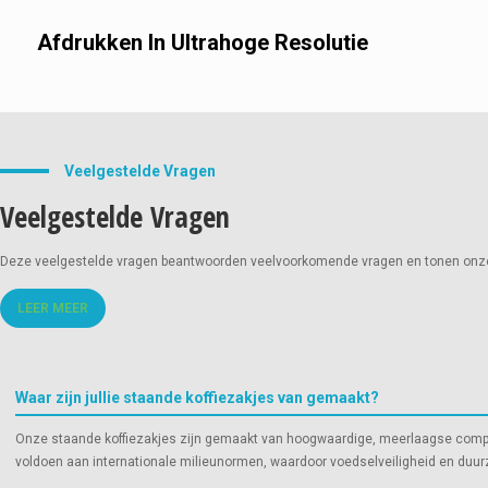
Afdrukken In Ultrahoge Resolutie
Flexodruk:
Veelgestelde Vragen
Veelgestelde Vragen
Diepdruk:
Deze veelgestelde vragen beantwoorden veelvoorkomende vragen en tonen onze to
LEER MEER
Digitaal printen:
Waar zijn jullie staande koffiezakjes van gemaakt?
Onze staande koffiezakjes zijn gemaakt van hoogwaardige, meerlaagse compos
voldoen aan internationale milieunormen, waardoor voedselveiligheid en duu