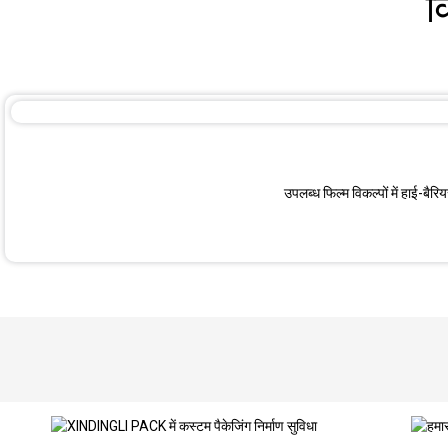
व
उपलब्ध फिल्म विकल्पों में हाई-बैर