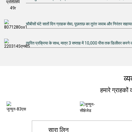
चौबीसों घंटे सातों दिन ग्राहक सेवा, पूछताछ का तुरंत जवाब और निरंतर सहा
त्वरित प्रक्रिया के साथ, मात्र 3 सप्ताह में 10,000 पीस तक डिलीवर करने 
व्य
हमारे ग्राहकों 
टीएएच दोहचोर
HUSSEIN OSMAN ASHRA
सारा लिन
ओलिवर स्मिथ
राफ़ाल नोवाक
जॉन मिलर