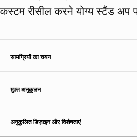
कस्टम रीसील करने योग्य स्टैंड अप 
सामग्रियों का चयन
XINDINGLI PACK में, हम उच्च
बाहरी परत:
पीईटी, बीओपीपी
मुफ़्त अनुकूलन
कारण बेहतर मानी जाती हैं।
दूसरी परत:
Ny, VMPET और 
हैं।
अनुकूलित डिज़ाइन और विशेषताएं
सर्वोत्तम सीलिंग गुणवत्ता प
से बनी होनी चाहिए।