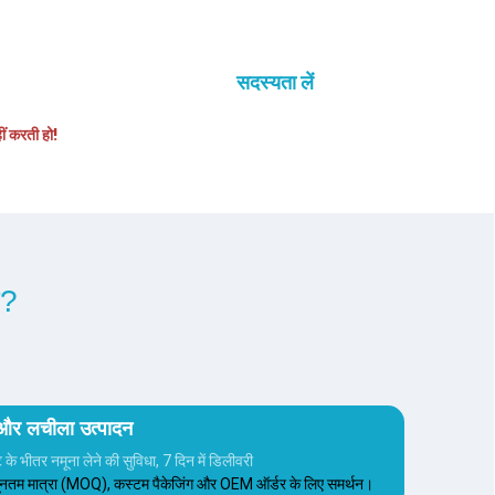
सदस्यता लें
हीं करती हो!
ं?
 और लचीला उत्पादन
े के भीतर नमूना लेने की सुविधा, 7 दिन में डिलीवरी
यूनतम मात्रा (MOQ), कस्टम पैकेजिंग और OEM ऑर्डर के लिए समर्थन।