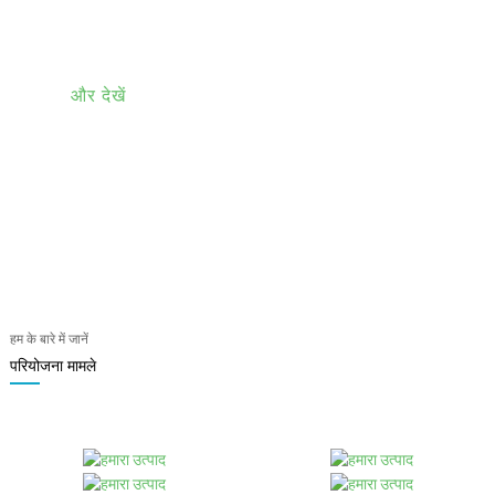
अनुकूल ऐसे परिणाम प्रदान करते हैं जो दिखने में जितने
आकर्षक हैं, उतने ही प्रभावी भी हैं।
और देखें
500
7
0
प्लेट शुल्क
न्यूनतम मात्रा
दिनों में परिणाम
हम के बारे में जानें
परियोजना मामले