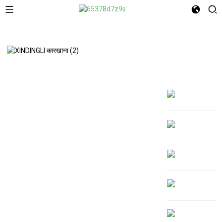
हमारे बारे में
अपने ब्रांड को
अविस्मरणीय बनाएं
XINDINGLI PACK में आपका स्वागत है
जीवंत डिजिटल प्रिंटिंग से लेकर प्रभावशाली ग्रेव्योर
प्रिंटिंग और टिकाऊ फ्लेक्सो प्रिंटिंग तक—हमारी विशेषज्ञ
प्रिंटिंग आपकी पैकेजिंग को एक सशक्त ब्रांड स्टेटमेंट में
बदल देती है। चाहे आप अपने व्यवसाय का विस्तार कर रहे
हों या बाजार का परीक्षण कर रहे हों, हम पर्यावरण के