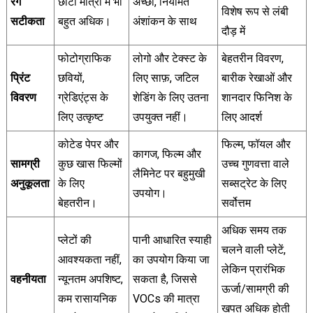
रंग
छोटी मात्रा में भी
अच्छा, नियमित
विशेष रूप से लंबी
सटीकता
बहुत अधिक।
अंशांकन के साथ
दौड़ में
फोटोग्राफिक
लोगो और टेक्स्ट के
बेहतरीन विवरण,
प्रिंट
छवियों,
लिए साफ़, जटिल
बारीक रेखाओं और
विवरण
ग्रेडिएंट्स के
शेडिंग के लिए उतना
शानदार फिनिश के
लिए उत्कृष्ट
उपयुक्त नहीं।
लिए आदर्श
कोटेड पेपर और
फिल्म, फॉयल और
कागज, फिल्म और
सामग्री
कुछ खास फिल्मों
उच्च गुणवत्ता वाले
लैमिनेट पर बहुमुखी
अनुकूलता
के लिए
सब्सट्रेट के लिए
उपयोग।
बेहतरीन।
सर्वोत्तम
अधिक समय तक
प्लेटों की
पानी आधारित स्याही
चलने वाली प्लेटें,
आवश्यकता नहीं,
का उपयोग किया जा
लेकिन प्रारंभिक
वहनीयता
न्यूनतम अपशिष्ट,
सकता है, जिससे
ऊर्जा/सामग्री की
कम रासायनिक
VOCs की मात्रा
खपत अधिक होती