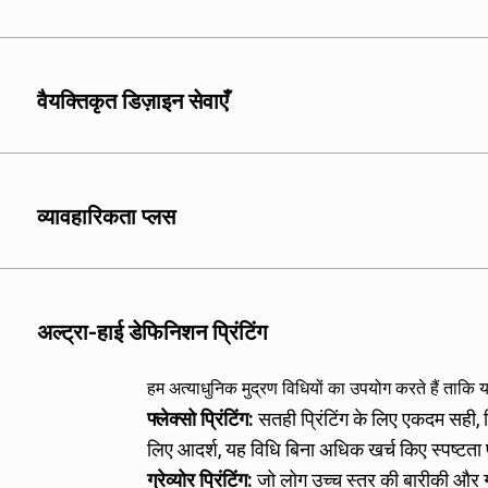
हम विभिन्न प्रकार के सामग्री
पॉलिएस्टर (पीईटी): उच्च ता
लिए आदर्श।
वैयक्तिकृत डिज़ाइन सेवाएँ
नायलॉन (पीए): मांस और समुद्
पैकेजिंग के लिए उपयुक्त।
एल्युमिनियम फॉयल (AL): यह उन
सुरक्षित रखने की आवश्यकता 
व्यावहारिकता प्लस
पॉलीप्रोपाइलीन (पीपी): यह उ
जैसे कि तैयार खाने योग्य खाद्
पॉलीइथिलीन (पीई): तरल पदा
उत्पादों के लिए आदर्श।
अल्ट्रा-हाई डेफिनिशन प्रिंटिंग
मेटलाइज्ड पॉलिएस्टर (वीएमपीई
पैकेजिंग की आवश्यकता होती 
हम अत्याधुनिक मुद्रण विधियों का उपयोग करते हैं ताकि
फ्लेक्सो प्रिंटिंग:
सतही प्रिंटिंग के लिए एकदम सही
लिए आदर्श, यह विधि बिना अधिक खर्च किए स्पष्टता
ग्रेव्योर प्रिंटिंग:
जो लोग उच्च स्तर की बारीकी और गुण