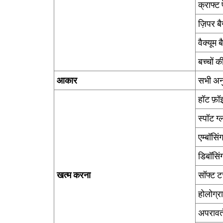
क्राफ्ट
ज़िपर बै
वैक्यूम ब
बच्चों क
आकार
सभी अन
हॉट फ़ॉइ
स्पॉट ग्
एम्बॉसिं
डिबॉसिं
खत्म करना
सॉफ्ट 
होलोग्र
अपरावर्