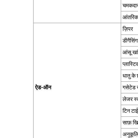
चमकदा
आंतरिक 
ज़िपर
डीगैसिंग
आंसू खा
प्लास्टि
धातु के
ऐड-ऑन
गसेटेड
लेजर स्
टिन टाई
साफ़ ख
अनुकूल