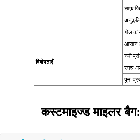
साफ़ ख
अनुकूल
गोल कोने
आसान 
नमी प्र
विशेषताएँ
खाद्य अ
पुन: प्र
कस्टमाइज्ड माइलर बैग: