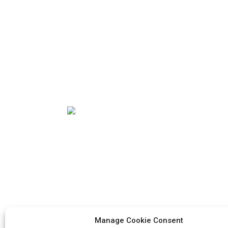
पाउडर पैक...
कस्टम प्रिंटेड लैमिनेटेड
वर्मीकम्पोस्ट बैग्स...
क्रिसमस की मिठाई के आकार का
कस्टम बैग...
कस्टम फॉइल स्टैम्प्ड रीसीलेबल टी
पॉट...
पैकेजिंग उद्योग में सर्वश्रेष्ठ विदेशी व्यापार उद्यम बनना
हमारा लक्ष्य है। हमारे कॉर्पोरेट मूल्य हैं: सक्रियता, एकता
और पारस्परिक सहयोग, और प्रगति के लिए संघर्ष को लागू
करने की जिम्मेदारी।
Manage Cookie Consent