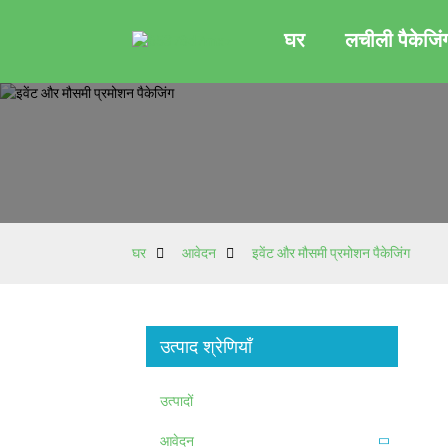
घर
लचीली पैकेजिं
घर
आवेदन
इवेंट और मौसमी प्रमोशन पैकेजिंग
उत्पाद श्रेणियाँ
उत्पादों
आवेदन