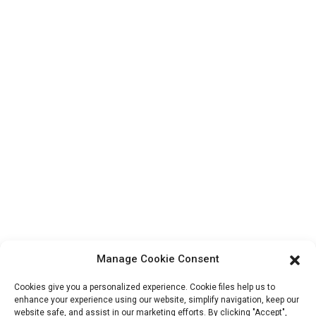
हमसे संपर्क करें
उत्पादों
फ़ैक्टरी टूर
हमारे बारे में
संपर्क सूचना
ब्लॉक बी-29, वानयांग क्राउड इनोवेशन पार्क, नंबर 1 शुआंगयांग रोड,
यांगकियाओ टाउन, बोलुओ जिला, हुइझोउ शहर, 516157, चीन
fannie@hzdlpack.com
+86 13410678885
समाचार
Manage Cookie Consent
अपना ईमेल पता दर्ज करें और हम आपको नवीनतम जानकारी और योजनाओं की जानकारी
Cookies give you a personalized experience. Cookie files help us to
भेजेंगे।
enhance your experience using our website, simplify navigation, keep our
website safe, and assist in our marketing efforts. By clicking "Accept",