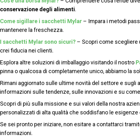
Cos'è una borsa Mylar?
– Comprendere cosa rende diverse 
conservazione degli alimenti
.
Come sigillare i sacchetti Mylar
– Impara i metodi pass
mantenere la freschezza.
I sacchetti Mylar sono sicuri?
– Scopri come scegliere un
crei fiducia nei clienti.
Esplora altre soluzioni di imballaggio visitando il nostro
P
pinna o qualcosa di completamente unico, abbiamo la solu
Rimani aggiornato sulle ultime novità del settore e sugli 
informazioni sulle tendenze, sulle innovazioni e su come
Scopri di più sulla missione e sui valori della nostra azi
personalizzati di alta qualità che soddisfano le esigenze 
Se sei pronto per iniziare, non esitare a contattarci tramit
informazioni.