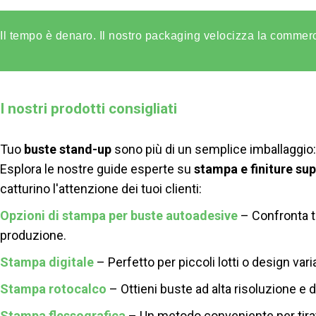
Il tempo è denaro. Il nostro packaging velocizza la commerci
I nostri prodotti consigliati
Tuo
buste stand-up
sono più di un semplice imballaggio:
Esplora le nostre guide esperte su
stampa e finiture sup
catturino l'attenzione dei tuoi clienti:
Opzioni di stampa per buste autoadesive
– Confronta tu
produzione.
Stampa digitale
– Perfetto per piccoli lotti o design vari
Stampa rotocalco
– Ottieni buste ad alta risoluzione e di
Stampa flessografica
– Un metodo conveniente per tiratu