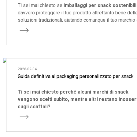
Ti sei mai chiesto se
imballaggi per snack sostenibili
davvero proteggere il tuo prodotto altrettanto bene dell
soluzioni tradizionali, aiutando comunque il tuo marchio 
distinguersi in un mercato sempre più competitivo?
2026-02-04
Guida definitiva al packaging personalizzato per snack
Ti sei mai chiesto perché alcuni marchi di snack
vengono scelti subito, mentre altri restano inosser
sugli scaffali?
Per la maggior parte dei marchi in crescita, la vera rispo
non è solo il gusto. È intelligente, orientata alle prestazi
focalizzata sul marchio.
confezioni di snack
.