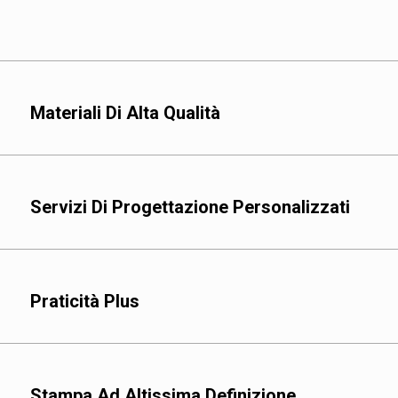
Materiali Di Alta Qualità
Offriamo una varietà di
Poliestere (PET): ideal
richiedono sterilizzaz
Servizi Di Progettazione Personalizzati
Nylon (PA): adatto per
come prodotti a base 
Foglio di alluminio (AL
una lunga conservazio
Praticità Plus
Polipropilene (PP): adat
essenziale, come nel c
Polietilene (PE): ideal
flessibili, come liquidi
Stampa Ad Altissima Definizione