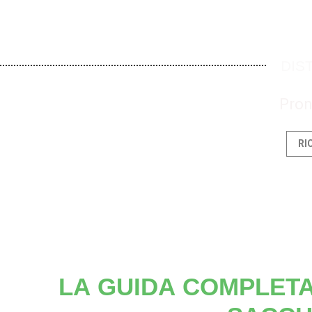
DIST
Pron
RI
LA GUIDA COMPLETA