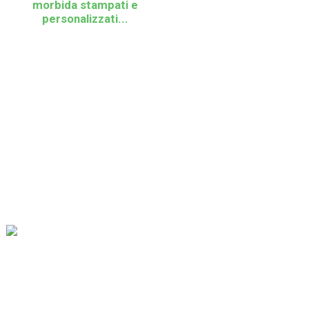
morbida stampati e
personalizzati...
La nostra missione è essere la migliore impresa di commercio
estero nel settore dell'imballaggio. I nostri valori aziendali sono