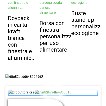
Buste
Doypack
stand-up
Borsa con
S
in carta
personalizzat
finestra
a
kraft
ecologiche
personalizzata
p
bianca
per uso
i
con
alimentare
a
finestra e
p
alluminio...