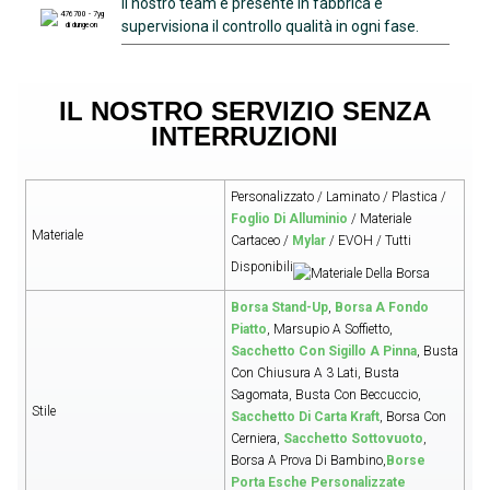
Il nostro team è presente in fabbrica e
supervisiona il controllo qualità in ogni fase.
IL NOSTRO SERVIZIO SENZA
INTERRUZIONI
Personalizzato / Laminato / Plastica /
Foglio Di Alluminio
/ Materiale
Materiale
Cartaceo /
Mylar
/ EVOH / Tutti
Disponibili
Borsa Stand-Up
,
Borsa A Fondo
Piatto
, Marsupio A Soffietto,
Sacchetto Con Sigillo A Pinna
, Busta
Con Chiusura A 3 Lati, Busta
Sagomata, Busta Con Beccuccio,
Stile
Sacchetto Di Carta Kraft
, Borsa Con
Cerniera,
Sacchetto Sottovuoto
,
Borsa A Prova Di Bambino,
Borse
Porta Esche Personalizzate