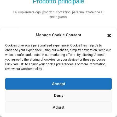
Prodotto principale
Fai risplendere ogni prodotto: confezioni personalizzate che si
distinguono.
Manage Cookie Consent
Sacchetto ecologico stand-up
Cookies give you a personalized experience. Cookie files help us to
enhance your experience using our website, simplify navigation, keep our
website safe, and assist in our marketing efforts. By clicking "Accept",
you agree to the storing of cookies on your device for these purposes.
Click "Adjust" to adjust your cookie preferences. For more information,
VISUALIZZA ALTRO
review our Cookies Policy.
Accept
Deny
NOTIZIA
E BLOG
Adjust