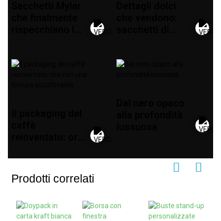
Sacchetti Mylar
Dettagli dolci
che finalmente
che vendono:
rispecchiano la
sacchetti di
qualità del
caramelle dalla
marchio
forma
migliorata
Dal nero opaco
Il packaging del
alla profondità
caffè
lussuosa
reinventato: ora
con una finitura
accattivante
Prodotti correlati